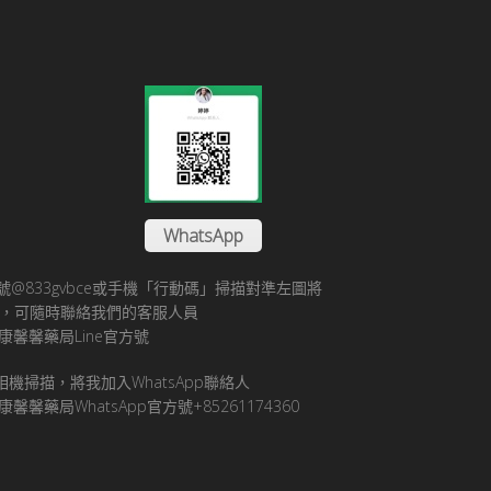
WhatsApp
方帳號@833gvbce或手機「行動碼」掃描對準左圖將
帳號，可隨時聯絡我們的客服人員
康馨馨藥局Line官方號
pp相機掃描，將我加入WhatsApp聯絡人
馨馨藥局WhatsApp官方號+85261174360