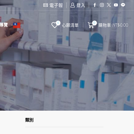
滿2000台幣免運費
電子報
登入
0
0
導覽
心願清單
購物車
NT$
0.00
類別