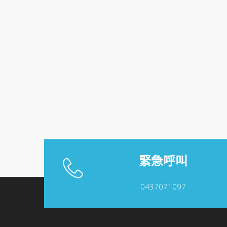
緊急呼叫
0437071097