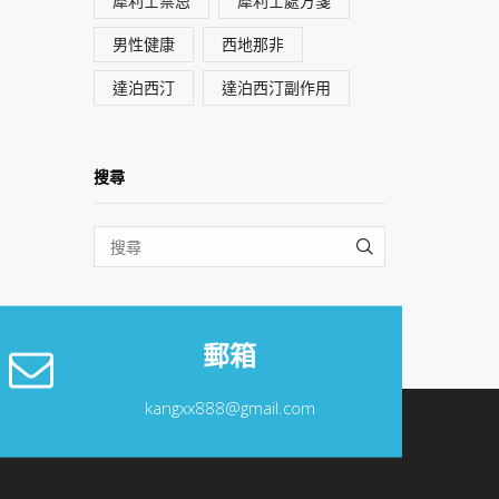
犀利士禁忌
犀利士處方箋
男性健康
西地那非
達泊西汀
達泊西汀副作用
搜尋
SEARCH
郵箱
kangxx888@gmail.com