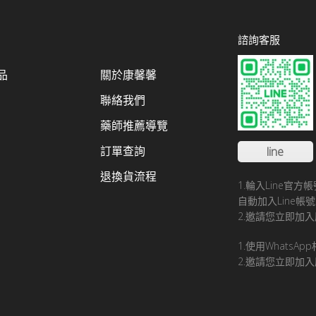
諮詢客服
品
關於康馨馨
聯絡我們
藥師推薦導覽
訂單查詢
line
退換貨流程
1.輪入Line官
自動加入Line
2.邀請您立即加入
1.使用WhatsA
2.邀請您立即加入康