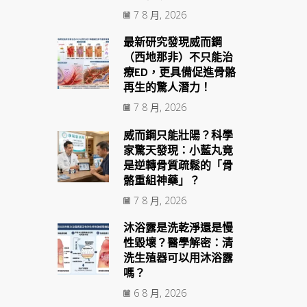
7 8 月, 2026
最新研究發現威而鋼
（西地那非）不只能治
療ED，更具備促進骨骼
再生的驚人潛力！
7 8 月, 2026
威而鋼只能壯陽？科學
家驚天發現：小藍丸竟
是逆轉骨質疏鬆的「骨
骼重組神藥」？
7 8 月, 2026
沐浴露是洗乾淨還是慢
性毀壞？醫學解密：清
洗生殖器可以用沐浴露
嗎？
6 8 月, 2026