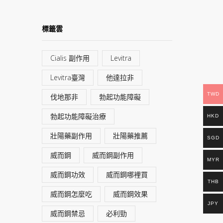
標籤雲
Cialis 副作用
Levitra
Levitra臺灣
他達拉非
TWD
伐地那非
勃起功能障礙
勃起功能障礙治療
HKD
壯陽藥副作用
壯陽藥推薦
SGD
威而鋼
威而鋼副作用
MYR
威而鋼功效
威而鋼哪裡買
THB
威而鋼怎麼吃
威而鋼效果
JPY
威而鋼禁忌
必利勁