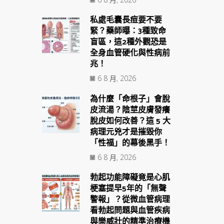
私處毛囊長痘要不要
緊？藥師曝：3種致命
盲區，這2種外觀恐是
全身血管硬化與性病前
兆！
6 8 月, 2026
為什麼「命根子」會脫
皮流湯？陰莖皮膚發癢
脫皮如何改善？這 5 大
病理元兇才是摧毀你
「性福」的幕後黑手！
6 8 月, 2026
勃起功能障礙竟是心肌
梗塞提早5年的「無聲
警報」？從微血管病理
看勃起問題與血管疾病
與樂威壯的精準治療機