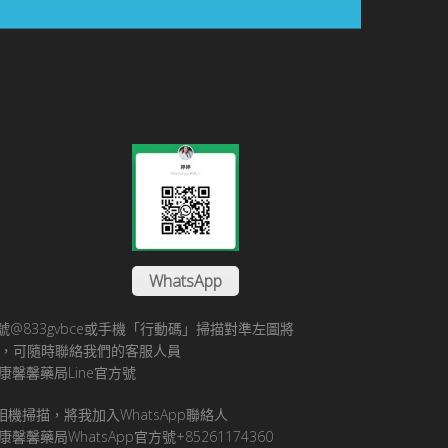
WhatsApp
方帳號@833gvbce或手機「行動碼」掃描對準左圖將
帳號，可隨時聯絡我們的客服人員
康馨馨藥局Line官方號
pp相機掃描，將我加入WhatsApp聯絡人
馨馨藥局WhatsApp官方號+85261174360