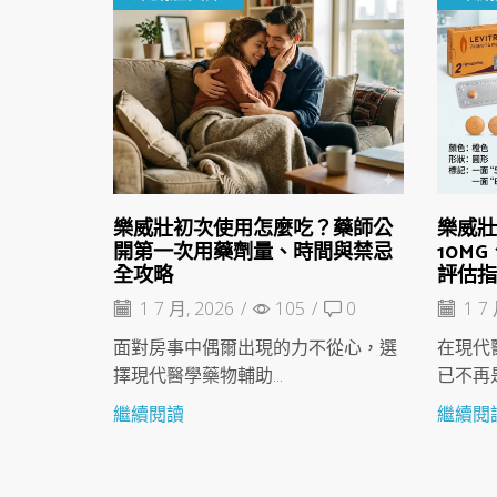
樂威壯初次使用怎麼吃？藥師公
樂威壯
開第一次用藥劑量、時間與禁忌
10M
全攻略
評估
1 7 月, 2026
/
105
/
0
1 7 
面對房事中偶爾出現的力不從心，選
在現代
擇現代醫學藥物輔助...
已不再是
繼續閱讀
繼續閱