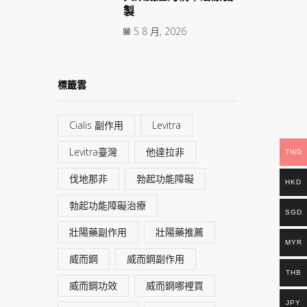
製
5 8 月, 2026
標籤雲
Cialis 副作用
Levitra
Levitra臺灣
他達拉非
TWD
伐地那非
勃起功能障礙
HKD
勃起功能障礙治療
SGD
壯陽藥副作用
壯陽藥推薦
MYR
威而鋼
威而鋼副作用
THB
威而鋼功效
威而鋼哪裡買
JPY