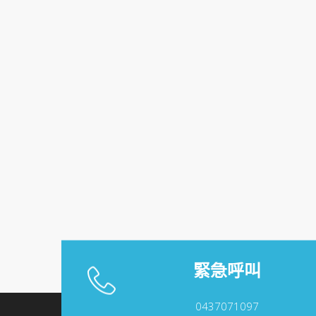
緊急呼叫
0437071097