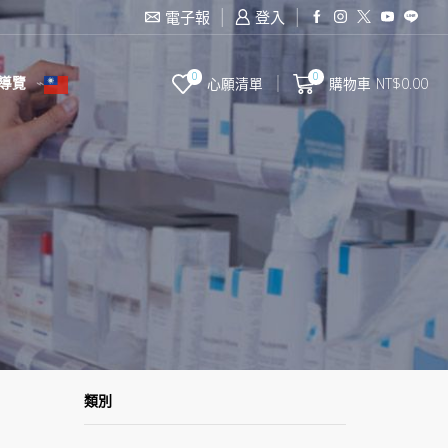
滿2000台幣免運費
電子報
登入
0
0
導覽
心願清單
購物車
NT$
0.00
類別