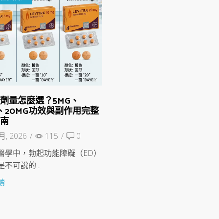
劑量怎麼選？5MG、
G、20MG功效與副作用完整
指南
月, 2026
/
115
/
0
醫學中，勃起功能障礙（ED）
不可說的...
讀