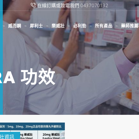
在線訂購或致電我們 0437070132
威而鋼
犀利士
樂威壯
必利勁
所有產品
藥師推薦
TRA 功效
壯資訊