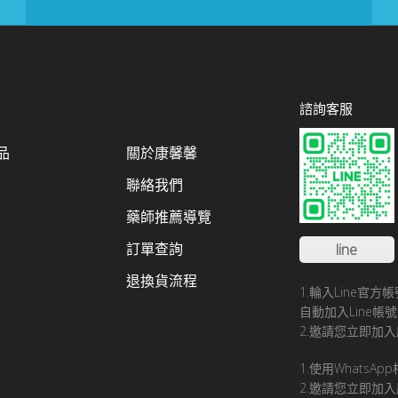
諮詢客服
品
關於康馨馨
聯絡我們
藥師推薦導覽
訂單查詢
line
退換貨流程
1.輪入Line官
自動加入Line
2.邀請您立即加入
1.使用WhatsA
2.邀請您立即加入康