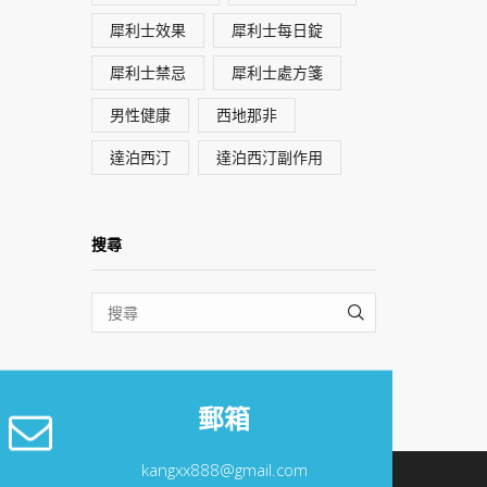
犀利士效果
犀利士每日錠
犀利士禁忌
犀利士處方箋
男性健康
西地那非
達泊西汀
達泊西汀副作用
搜尋
SEARCH
郵箱
kangxx888@gmail.com