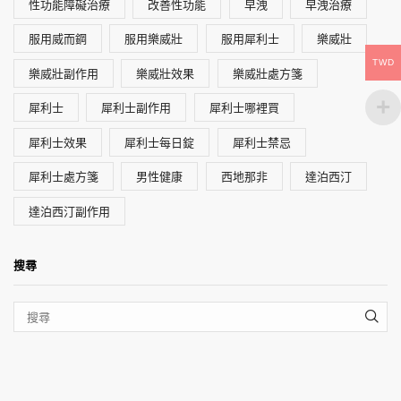
性功能障礙治療
改善性功能
早洩
早洩治療
服用威而鋼
服用樂威壯
服用犀利士
樂威壯
TWD
樂威壯副作用
樂威壯效果
樂威壯處方箋
犀利士
犀利士副作用
犀利士哪裡買
犀利士效果
犀利士每日錠
犀利士禁忌
犀利士處方箋
男性健康
西地那非
達泊西汀
達泊西汀副作用
搜尋
SEA