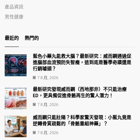
產品資訊
男性健康
最近的
熱門的
藍色小藥丸能救大腦？最新研究：威而鋼通過促
進腦部血流預防失智癥，這到底是醫學奇蹟還是
行銷噱頭？
7 8 月, 2026
最新研究發現威而鋼（西地那非）不只能治療
ED，更具備促進骨骼再生的驚人潛力！
7 8 月, 2026
威而鋼只能壯陽？科學家驚天發現：小藍丸竟是
逆轉骨質疏鬆的「骨骼重組神藥」？
7 8 月, 2026