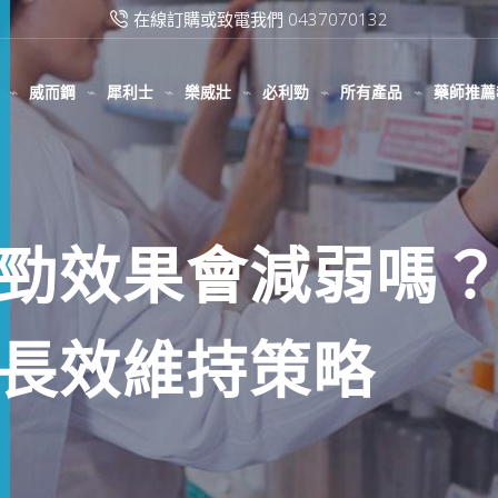
滿2000台幣免運費
威而鋼
犀利士
樂威壯
必利勁
所有產品
藥師推薦
勁效果會減弱嗎
長效維持策略