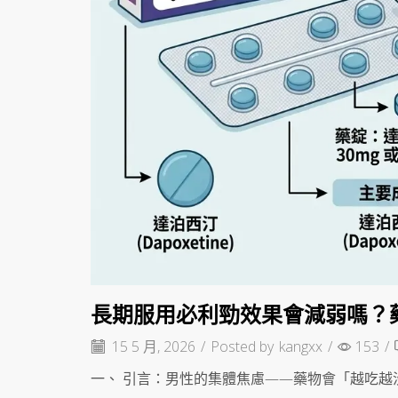
長期服用必利勁效果會減弱嗎？
15 5 月, 2026
/
Posted by
kangxx
/
153
/
一、 引言：男性的集體焦慮——藥物會「越吃越