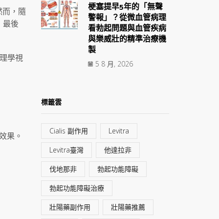
梗塞提早5年的「無聲
然而，隨
警報」？從微血管病理
，最後
看勃起問題與血管疾病
與樂威壯的精準治療機
製
藥理學視
5 8 月, 2026
標籤雲
Cialis 副作用
Levitra
有效果。
Levitra臺灣
他達拉非
伐地那非
勃起功能障礙
勃起功能障礙治療
壯陽藥副作用
壯陽藥推薦