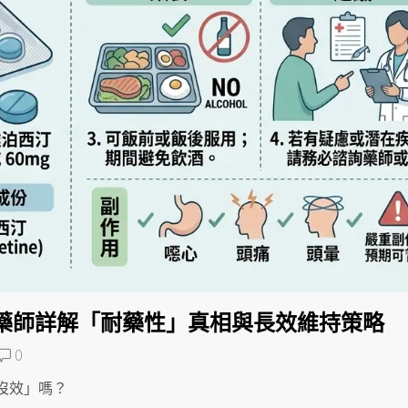
藥師詳解「耐藥性」真相與長效維持策略
0
沒效」嗎？