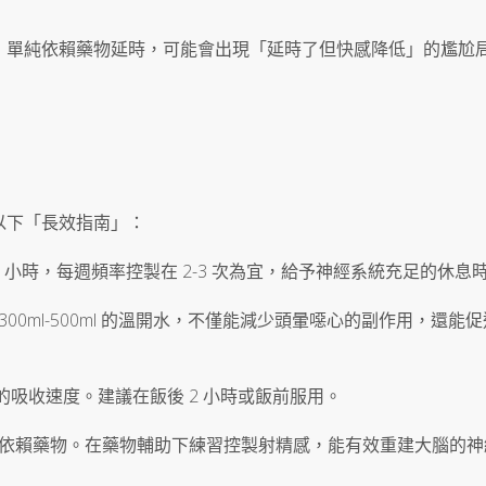
，單純依賴藥物延時，可能會出現「延時了但快感降低」的尷尬
以下「長效指南」：
 小時，每週頻率控製在 2-3 次為宜，給予神經系統充足的休息
00ml-500ml 的溫開水，不僅能減少頭暈噁心的副作用，還能
吸收速度。建議在飯後 2 小時或飯前服用。
e)： 不要完全依賴藥物。在藥物輔助下練習控製射精感，能有效重建大腦的