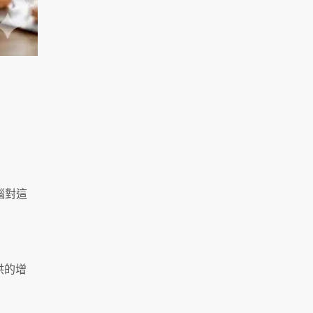
：
腦對這
供的增