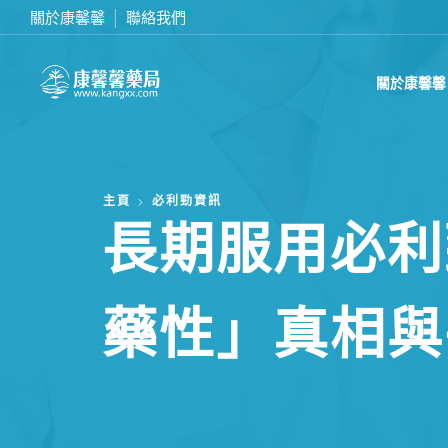
關於康馨馨
聯絡我們
在線訂購或致電我們 0437070132
關於康馨馨
主頁
必利勁資訊
長期服用必利
藥性」真相與