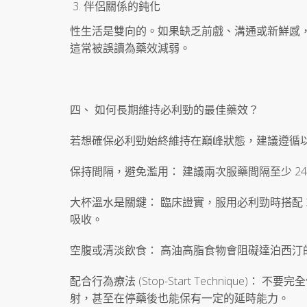
伴侶關係的鈍化
性生活是雙向的。如果缺乏前戲、溝通或新鮮感
這常被誤讀為藥效減弱。
四、 如何長期維持必利勁的最佳藥效？
若想確保必利勁始終維持在巔峰狀態，建議遵循
保持間隔，避免濫用： 建議兩次服藥間隔至少 24
大杯溫水是關鍵： 臨床證實，服用必利勁時搭配 3
吸收。
空腹或清淡飲食： 高油高脂食物會阻礙達泊西汀的
配合行為療法 (Stop-Start Techniqu
射，甚至在停藥後也能保有一定的延時能力。