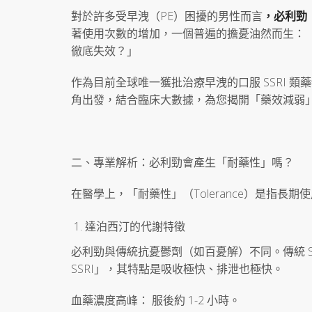
對於許多受早洩（PE）困擾的男性而言
，必利勁
著使用次數的增加，一個普遍的擔憂油然而生：
徹底失效？」
作為目前全球唯一獲批治療早洩的口服 SSRI 
角出發，結合臨床大數據，為您揭開「藥效減弱
二、專業解析：必利勁會產生「耐藥性」嗎？
在醫學上，「耐藥性」（Tolerance）是指
達泊西汀的代謝特徵
必利勁與傳統抗憂鬱劑（如百憂解）不同。傳統 S
SSRI」，其特點是吸收極快、排泄也極快。
血藥濃度高峰： 服後約 1-2 小時。