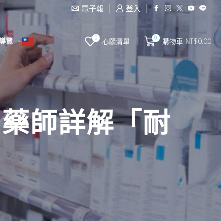
電子報
登入
0
0
導覽
心願清單
購物車
NT$
0.00
？藥師詳解「耐