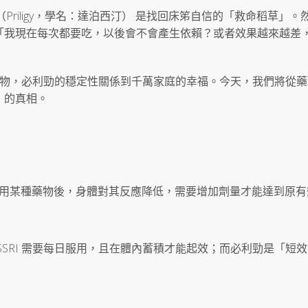
（Priligy，學名：達泊西汀） 是找回床笫自信的「救命稻草」。
「我現在每次都要吃，以後會不會產生依賴？或者效果越來越差
類藥物，必利勁的穩定性關係到千萬家庭的幸福。今天，我們將從
」的真相。
長期使用某種藥物後，身體對其反應降低，需要增加劑量才能達到原
SRI 需要每日服用，且在體內蓄積才能起效；而必利勁是「短效