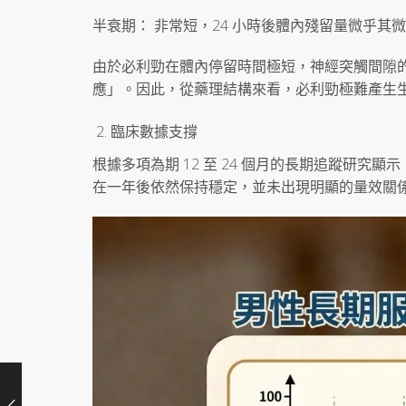
半衰期： 非常短，24 小時後體內殘留量微乎其
由於必利勁在體內停留時間極短，神經突觸間隙的 5-羥
應」。因此，從藥理結構來看，必利勁極難產生
臨床數據支撐
根據多項為期 12 至 24 個月的長期追蹤研究
在一年後依然保持穩定，並未出現明顯的量效關