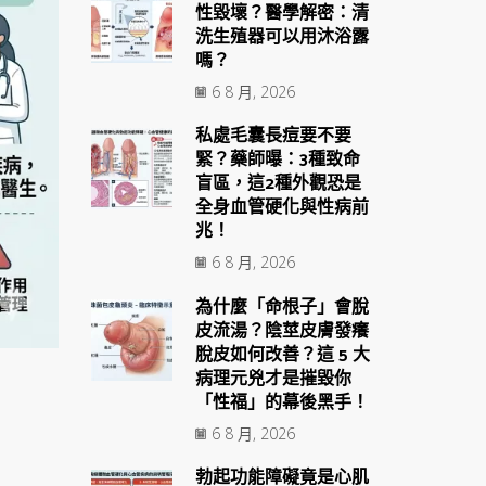
性毀壞？醫學解密：清
洗生殖器可以用沐浴露
嗎？
6 8 月, 2026
私處毛囊長痘要不要
緊？藥師曝：3種致命
盲區，這2種外觀恐是
全身血管硬化與性病前
兆！
6 8 月, 2026
為什麼「命根子」會脫
皮流湯？陰莖皮膚發癢
脫皮如何改善？這 5 大
病理元兇才是摧毀你
「性福」的幕後黑手！
6 8 月, 2026
勃起功能障礙竟是心肌