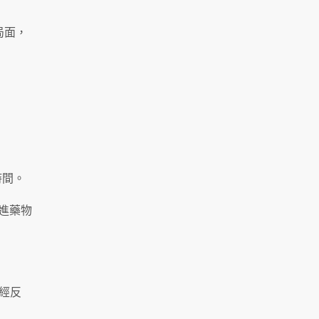
局面，
時間。
促進藥物
神經反