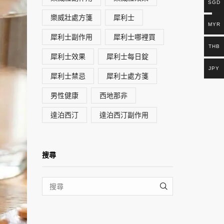
SGD
樂威壯處方箋
犀利士
MYR
犀利士副作用
犀利士哪裡買
THB
犀利士效果
犀利士每日錠
JPY
犀利士禁忌
犀利士處方箋
男性健康
西地那非
達泊西汀
達泊西汀副作用
搜尋
SEARCH