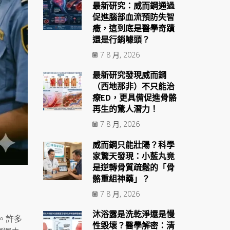
最新研究：威而鋼通過
促進腦部血流預防失智
癥，這到底是醫學奇蹟
還是行銷噱頭？
7 8 月, 2026
最新研究發現威而鋼
（西地那非）不只能治
療ED，更具備促進骨骼
再生的驚人潛力！
7 8 月, 2026
威而鋼只能壯陽？科學
家驚天發現：小藍丸竟
是逆轉骨質疏鬆的「骨
骼重組神藥」？
7 8 月, 2026
沐浴露是洗乾淨還是慢
。許多
性毀壞？醫學解密：清