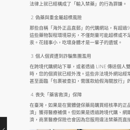
法律上就已經構成了「輸入禁藥」的行為罪嫌。
偽藥與重金屬超標風險
那些自稱「海外正品直郵」的代購網站，有超過9
這些藥物製程環境惡劣，不僅劑量可能超標或不
汞。花錢事小，吃壞身體才是一輩子的遺憾。
個人個資遭到詐騙集團濫用
在跨境代購網站下單，或者透過 LINE 傳送個人
時，您的個資就已經外洩。這些非法境外網站經
甚至面臨「包裹被查扣，需匯款給假海關放行」
喪失「藥害救濟」保障
在臺灣，如果是在實體健保藥局購買經核準的正
濟」獲得醫療補償。但如果是透過跨境代購、網
濟，商業醫療保險也會因為您服用違法禁藥而直