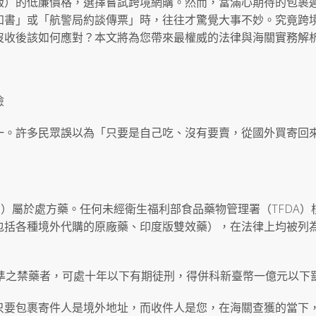
版）的低廉價格，選擇嘗試跨境網購。然而，當滿心期待的包裹
知書」或「航警局約談傳票」時，往往才驚覺大事不妙。究竟跨
沒收後該如何應對？本文將為您帶來最權威的法律與海關實務解
險
一。許多民眾誤以為「只要是自己吃、沒有要賣，從國外買寄回
fil）屬於處方藥。任何未經衛生福利部食品藥物管理署（TFDA）
包括各種境外代購的原廠藥、印度版雙效藥），在法律上均被列
核準之禁藥者，可處十年以下有期徒刑，得併科新臺幣一億元以下
只要包裹寄件人是境外地址，而收件人是您，在海關查獲的當下