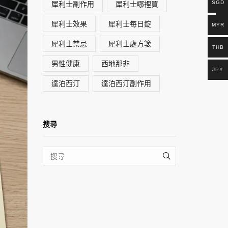
犀利士副作用
犀利士哪裡買
SGD
犀利士效果
犀利士每日錠
MYR
犀利士禁忌
犀利士處方箋
THB
男性健康
西地那非
JPY
達泊西汀
達泊西汀副作用
搜尋
SEARCH