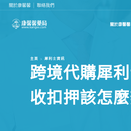
關於康馨馨
聯絡我們
在線訂購或致電我們 0437070132
關於康馨馨
主頁
犀利士資訊
跨境代購犀利
收扣押該怎麼