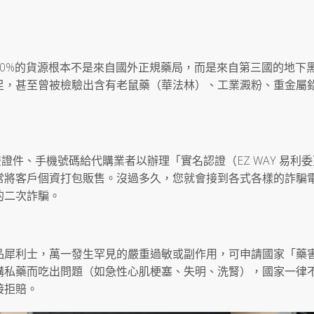
0%的貨源根本不是來自國外正規藥局，而是來自第三國的地下
足，甚至曾被檢驗出含有老鼠藥（華法林）、工業澱粉、重金屬
雙證件、手機號碼給代購業者以辦理「實名認證（EZ WAY 易利
常將客戶個資打包販售。沒過多久，您就會接到各式各樣的詐騙
的二次詐騙。
品犀利士，萬一發生罕見的嚴重過敏或副作用，可申請國家「藥
購私藥而吃出問題（如急性心肌梗塞、失明、洗腎），國家一律
接拒賠。