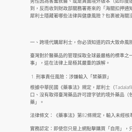
男性因為害羞就醫、或是貪圖境外版本（如印度
到，反而收到財政部關務署寄來的「海關扣押通
犀利士隱藏著哪些法律與健康風險？包裹被海關
一、跨境代購犀利士，你必須知道的四大致命風
臺灣對於醫藥品的管理採取全球最嚴格的標準之
事」，這在法律上是極其嚴重的誤解。
刑事責任風險：涉嫌輸入「禁藥罪」
根據中華民國《藥事法》規定，犀利士（Tadala
口、沒有取得臺灣藥品許可證字號的境外藥品（
藥」。
法律條文：《藥事法》第82條規定，輸入未經
實務認定：即使您只是上網點擊購買「自用」，