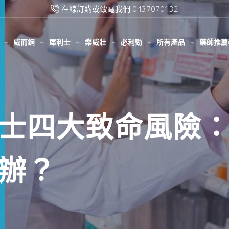
滿2000台幣免運費
威而鋼
犀利士
樂威壯
必利勁
所有產品
藥師推薦
士四大致命風險
辦？