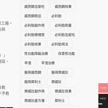
威而鋼怎麼吃
威而鋼效果
威而鋼禁忌
必利勁
黑工廠。
必利勁副作用
必利勁劑量
鉛與
必利勁哪裡買
必利勁怎麼吃
必利勁效果
必利勁用法
性功能障礙治療
改善性功能
委）」
電話，
早洩
早洩治療
服用威而鋼
服用樂威壯
服用犀利士
樂威壯
害救
TWD
樂威壯副作用
樂威壯效果
不予救
HKD
樂威壯處方箋
犀利士