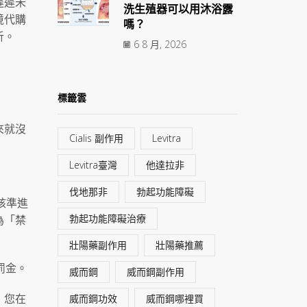
遲遲未
洗生殖器可以用沐浴露
境代購
嗎？
析。
6 8 月, 2026
標籤雲
來就沒
Cialis 副作用
Levitra
Levitra臺灣
他達拉非
伐地那非
勃起功能障礙
核準進
勃起功能障礙治療
為「禁
壯陽藥副作用
壯陽藥推薦
罰金。
威而鋼
威而鋼副作用
，您在
威而鋼功效
威而鋼哪裡買