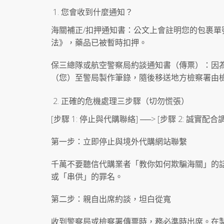
您會收到什麼通知？
海關補正/扣押通知書：公文上會註明您的包裹
法》，藥品已被暫時扣押。
保三總隊或航空警察局約談通知書（傳票）：因
（您）至警局製作筆錄，隨後移送地方檢察署由
正確的危機處理三步驟（切勿慌張）
[步驟 1: 停止與代購聯絡] ──> [步驟 2: 誠實配合
第一步：立即停止與境外代購網站聯繫
千萬不要聽信代購業者「教你如何欺騙海關」的
或「串供」的罪名。
第二步：親自出席約談，坦白從寬
收到警察局或檢察署傳票時，務必準時出席。在