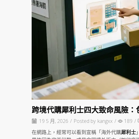
跨境代購犀利士四大致命風險：
19 5 月, 2026
/
Posted by
kangxx
/
189
/
在網路上，經常可以看到宣稱「海外代購
犀利士