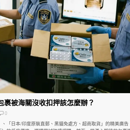
包裹被海關沒收扣押該怎麼辦？
0
」、「日本/印度原裝直郵、黑貓免處方、超商取貨」的精美廣告