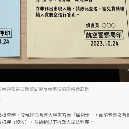
方藥通知書與航警局違反藥事法約談傳票範例
？
包裹檢查時，發現裡面含有大量處方藥「犀利士」，而隨包裹沒有
裹扣押（沒收），並啟動以下行政與司法程序。