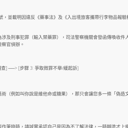
單號，並載明因違反《藥事法》及《入出境旅客攜帶行李物品報驗
為涉及刑事犯罪（輸入禁藥罪），司法警察機關會發函傳喚收件
檢察官偵辦。
調查] ──> [步驟 3: 爭取微罪不舉/緩起訴]
話術（例如叫你說是維他命或糖果），那只會讓您多一條「偽造
製作筆錄時，請誠實承認自己是因為不了解法律，一時糊塗才上