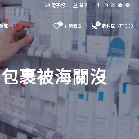
電子報
登入
0
0
導覽
心願清單
購物車
NT$
0.00
：包裹被海關沒