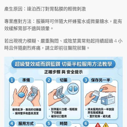
產生原因：達泊西汀對胃黏膜的輕微刺激
專業應對方法：服藥時可伴隨大杯蜂蜜水或微量糖水，能有
效緩解胃部不適與頭暈。
若出現視力模糊、嚴重胸悶、或陰莖異常勃起持續超過 4 小
時且伴隨劇烈疼痛，請立即前往醫院就醫。