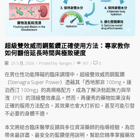
超級雙效威而鋼藍鑽正確使用方法：專家教你
如何翻倍延長時間與極致硬度
25 5 月, 2026
/
Posted by
kangxx
/
167
/
0
在男仕性功能障礙的臨床調理中，超級雙效威而鋼藍鑽
（Stenagra Super Power）憑藉其「西地那非 100mg + 達
泊西汀 100mg」的高規格配方，成為了解決勃起無力與早
洩（PE）的頂級雙效產品。然而，再優秀的藥物如果沒有
正確的服用方法配合，其效果也會大打折扣，甚至可能引發
不必要的身體不適。
本文將結合臨床醫學反饋與多位資深藥師的指導經驗，為您
帶來最詳盡、最安全的藍鑽使用說明，幫助您精準掌握藥效