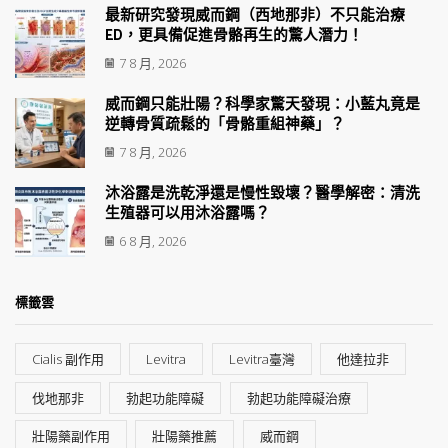
最新研究發現威而鋼（西地那非）不只能治療
ED，更具備促進骨骼再生的驚人潛力！
7 8 月, 2026
威而鋼只能壯陽？科學家驚天發現：小藍丸竟是
逆轉骨質疏鬆的「骨骼重組神藥」？
7 8 月, 2026
沐浴露是洗乾淨還是慢性毀壞？醫學解密：清洗
生殖器可以用沐浴露嗎？
6 8 月, 2026
標籤雲
Cialis 副作用
Levitra
Levitra臺灣
他達拉非
伐地那非
勃起功能障礙
勃起功能障礙治療
壯陽藥副作用
壯陽藥推薦
威而鋼