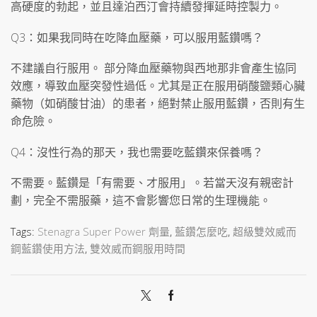
高硬度的勃起，並且達泊西汀會持續發揮延時控製力。
Q3：如果我同時在吃降血壓藥，可以服用藍鑽嗎？
不建議自行服用。 部分降血壓藥物與西地那非會產生協同
效應，導致血壓突發性過低。尤其是正在服用硝酸鹽類心臟
藥物（如硝酸甘油）的患者，絕對禁止服用藍鑽，否則有生
命危險。
Q4：沒性行為的那天，我也需要吃藍鑽來保養嗎？
不需要。藍鑽是「有需要、才服用」。若當天沒有親密計
劃，完全不需服藥，這不會影響您日常的生理機能。
Tags:
Stenagra Super Power 劑量
,
藍鑽怎麼吃
,
超級雙效威而
鋼藍鑽使用方法
,
雙效威而鋼服用時間