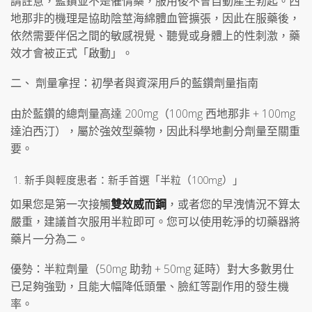
請註意，藍鑽並不是催情藥，服用後不會自動產生勃起。西
地那非的機理是協助陰莖海綿體血管擴張，因此在服藥後，
依然需要伴侶之間的敏感視覺、聽覺或身體上的性刺激，藥
效才會被正式「啟動」。
二、 劑量拿捏：初學者與資深用戶的藍鑽劑量指南
由於藍鑽的總劑量高達 200mg（100mg 西地那非 + 100mg
達泊西汀），屬於強效型藥物，因此科學地劃分劑量至關重
要。
新手與輕度患者：新手首選「半粒（100mg）」
如果您是第一次接觸
雙效威而鋼
，或者您的早洩情況不算太
嚴重，建議首次服用半粒即可。您可以使用乾淨的切藥器將
藥片一分為二。
優勢：半粒劑量（50mg 助勃 + 50mg 延時）對大多數男仕
已足夠強勁，且能大幅降低頭暈、臉紅等副作用的發生機
率。