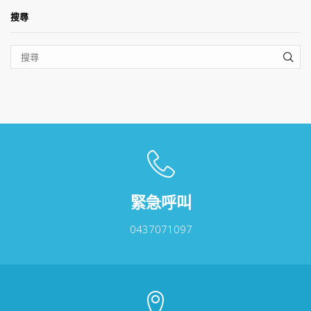
搜尋
SEA
緊急呼叫
0437071097