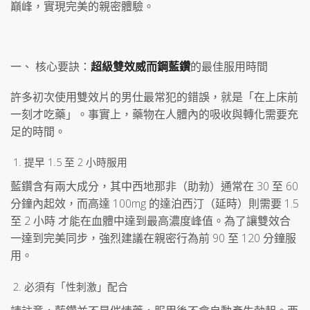
巔峰，實現完美的親密體驗。
一、 核心要訣：
超級雙效威而鋼藍鑽
的最佳服用時間
許多初次使用雙效片的男仕最常犯的錯誤，就是「在上床前
一刻才吃藥」。事實上，藥物在人體內的吸收與轉化需要充
足的時間。
提早 1.5 至 2 小時服用
藍鑽含有兩大成分，其中西地那非（助勃）通常在 30 至 60
分鐘內起效，而高達 100mg 的達泊西汀（延時）則需要 1.5
至 2 小時 才能在血體中達到最高濃度峰值。為了讓雙效合
一達到完美同步，強烈建議在親密行為前 90 至 120 分鐘服
用。
必須有「性刺激」配合