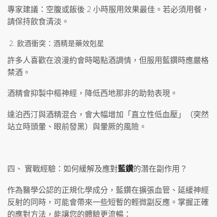
專家建議：空腹或飯後 2 小時服用效果最佳。若必須用餐，
請保持飲食清淡。
飲酒衝突：酒精是藥效剋星
許多人喜歡在浪漫約會時喝點酒調情，但服用藍鑽時應嚴格
禁酒。
酒精會抑製中樞神經，降低西地那非的助勃表現。
達泊西汀與酒精混合，會大幅增加「直立性低血壓」（突然
站立時頭暈、眼前發黑）與暈厥的風險。
四、 實戰經驗：如何緩解及應對
藍鑽
的潛在副作用？
作為醫學公認的正規化學成分，藍鑽在擴張血管、延緩神經
反射的同時，可能會帶來一些短暫的輕微副反應。掌握正確
的應對方法，能讓您的體驗更流暢：