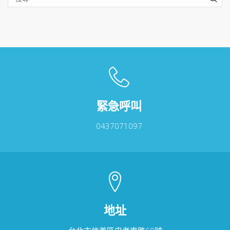
SEA
緊急呼叫
0437071097
地址