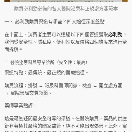
購買必利勁必備的各大醫院泌尿科正規處方箋範本
一、 必利勁購買渠道有哪些？四大途徑深度盤點
在市面上，消費者主要可以透過以下四個管道獲取
必利勁
。
我們從安全性、隱私度、便利性以及價格四個維度來進行全
面拆解。
醫院泌尿科與專業診所（安全性：最高）
渠道特點：最傳統、最正規的醫療途徑。
購買流程：掛號 → 泌尿科醫師問診、檢查 → 開立處方箋
→ 醫院藥局交費領藥。
藥師專業點評：
這是毫無疑問最安全可靠的渠道。在醫院購買，藥品的供應
鏈有著極其嚴格的國家監管，絕不可能出現偽藥。此外，醫