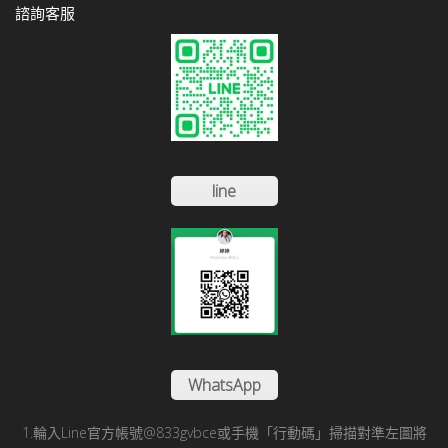
諮詢客服
line
WhatsApp
1.輪入Line官方帳號@833gvbce或手機「行動碼」掃描對準左圖將