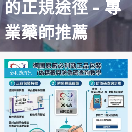
的正規途徑 – 專
業藥師推薦
必利勁資訊