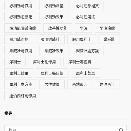
必利勁副作用
必利勁劑量
必利勁哪裡買
必利勁怎麼吃
必利勁效果
必利勁用法
性功能障礙治療
改善性功能
早洩
早洩治療
服用威而鋼
服用樂威壯
服用犀利士
樂威壯
樂威壯副作用
樂威壯效果
樂威壯處方箋
犀利士
犀利士副作用
犀利士哪裡買
犀利士效果
犀利士每日錠
犀利士禁忌
犀利士處方箋
男性健康
西地那非
達泊西汀
達泊西汀副作用
搜尋