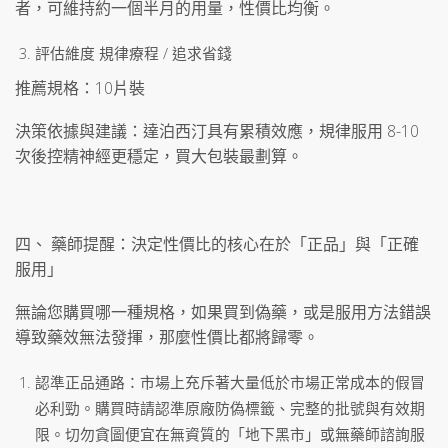
者，可維持約一個半月的用量，性價比均衡。
評估維度 規律療程 / 追求省錢
推薦規格：10片裝
決策依據與建議：達泊西汀具有累積效應，規律服用 8-10
次後控精神經更穩定，買大包裝最劃算。
四、 藥師提醒：決定性價比的核心在於「正品」與「正確
服用」
無論您購買哪一種規格，如果買到偽藥，或是服用方法錯誤
導致藥效無法發揮，那麼性價比都將歸零。
認準正品通路：市場上充斥著大量低於市場正常成本的假冒
必利勁。購買時請認準原廠防偽標籤、完整的批號與有效期
限。切勿貪圖便宜在無資質的「地下黑市」或無藥師諮詢服