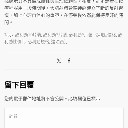
據顯示其不具備成癮性與生理依賴性。相反，許多患者在按
療程服用一段時間後，大腦射精管轄神經建立了新的反射習
慣，加上心理自信心的重塑，在停藥後依然能保持良好的時
間。
Tags:
必利勁10片裝
,
必利勁3片裝
,
必利勁6片裝
,
必利勁價格
,
必
利勁性價比
,
必利勁規格
,
達泊西汀
留下回覆
您的電子郵件地址將不會公開。必填欄位已標示