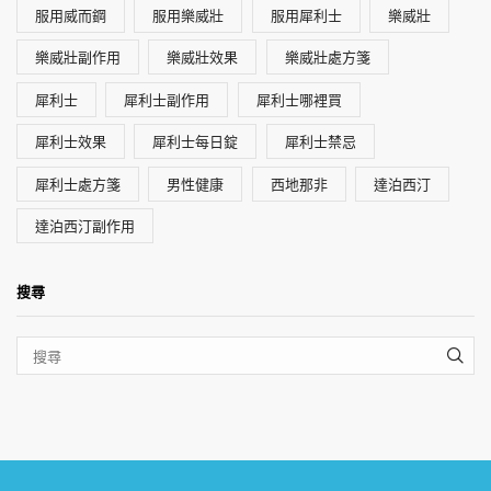
服用威而鋼
服用樂威壯
服用犀利士
樂威壯
樂威壯副作用
樂威壯效果
樂威壯處方箋
犀利士
犀利士副作用
犀利士哪裡買
犀利士效果
犀利士每日錠
犀利士禁忌
犀利士處方箋
男性健康
西地那非
達泊西汀
達泊西汀副作用
搜尋
SEA