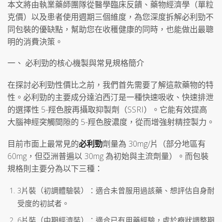
本文將由執業藥師團隊從醫學臨床反饋、藥物經濟學（單粒
克價）以及患者使用週期三個維度，為您深度拆解必利勁不
同包裝的優缺點，幫助您在收穫健康的同時，也能做出最聰
明的消費決策。
一、 必利勁的核心機製與常見規格簡介
在探討必利勁性價比之前，我們首先需要了解這款藥物的特
性。必利勁的主要成分達泊西汀是一種快速吸收、快速排泄
的選擇性 5-羥色胺再攝取抑製劑（SSRI）。它能有效提高
大腦神經突觸間隙的 5-羥色胺濃度，從而增強射精控製力。
目前市面上最常見的
必利勁
劑量為 30mg/片（部分地區有
60mg，但亞洲普遍以 30mg 為初始與主流劑量）。而包裝
規格則主要分為以下三種：
3片裝（初調體驗裝）：適合未曾服用過該藥、想評估自身耐
受度的初試者。
6片裝（中期經濟裝）：適合已有用藥經驗，處於癥狀調整期