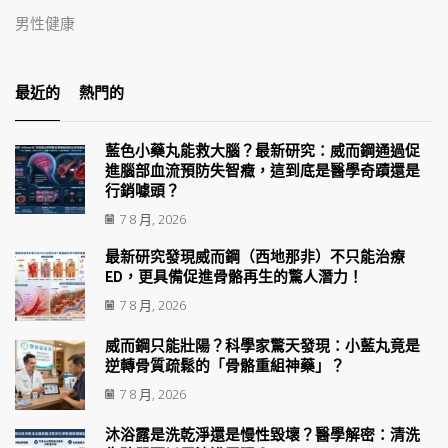
男性健康
最近的
熱門的
藍色小藥丸能救大腦？最新研究：威而鋼通過促
進腦部血流預防失智癥，這到底是醫學奇蹟還是
行銷噱頭？
7 8 月, 2026
最新研究發現威而鋼（西地那非）不只能治療
ED，更具備促進骨骼再生的驚人潛力！
7 8 月, 2026
威而鋼只能壯陽？科學家驚天發現：小藍丸竟是
逆轉骨質疏鬆的「骨骼重組神藥」？
7 8 月, 2026
沐浴露是洗乾淨還是慢性毀壞？醫學解密：清洗