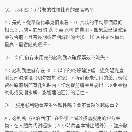
Q2：必利勁 10 片裝的性價比真的最高嗎？
A：是的。從單粒化學克價來看，10 片裝的平均單價最低，
相比 3 片裝可節省約 20% 至 30% 的費用。如果您已經確定
藥效合適，且有長期或定期調理的需求，10 片裝是性價比
最高、最省錢的選擇。
Q3：如何儲存未用完的必利勁以確保藥效不流失？
A：必利勁應儲存在 30°C 以下的乾燥陰涼處，避免陽光直
射與潮濕環境（切勿放於浴室）。拆封後未使用的藥片應保
留在原廠鋁箔盲孔包裝內，切勿提前將藥片剝出，以免藥物
氧化或受潮水解，影響達泊西汀的活性。
Q4：服用必利勁會產生依賴性嗎？會不會越吃越嚴重？
A：必利勁（達泊西汀）在醫學上屬於按需服用的短效藥
物，在人體內代謝極快（24小時內基本排出體外），臨床數