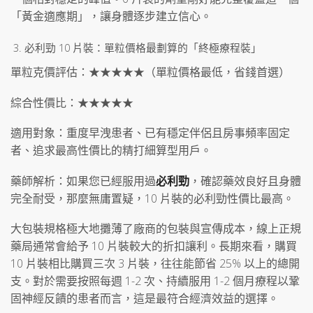
「黃金適應期」，讓身體逐步建立信心。
必利勁 10 片裝：單粒價格最劃算的「終極療程裝」
單粒克價評估：★★★★★（單粒價格最低，省錢首選）
綜合性價比：★★★★★
適用對象：重度早洩患者、已有穩定伴侶且房事頻率固定
者、追求最高性價比的精打細算型用戶。
藥師解析：如果您已經服用過
必利勁
，確認藥效良好且身體
完全耐受，那麼無庸置疑，10 片裝的必利勁性價比最高。
大包裝規格極大地攤薄了廠商的包裝與宣傳成本，線上正規
藥局通常會給予 10 片裝較大的折扣讓利。長期來看，購買
10 片裝相比購買三次 3 片裝，往往能節省 25% 以上的總開
支。對於需要按照每週 1-2 次、持續服用 1-2 個月療程以鞏
固神經反饋的患者而言，這是最符合經濟效益的選擇。