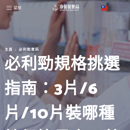
菜單
主頁
必利勁資訊
必利勁規格挑選
指南：3片/6
片/10片裝哪種