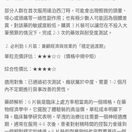
部分人群在首次服用達泊西汀時，可能會出現輕微的頭暈、
噁心或頭痛等一過性副作用；也有極少數人可能因為個體差
異，對該藥的敏感度較低。購買 3 片裝可以讓您在不投入大
筆預算的情況下，完成 2-3 次的藥效與耐受度測試。
必利勁 6 片裝：兼顧經濟與效果的「穩定過渡期」
單粒克價評估：★★★☆☆（價格中規中矩）
綜合性價比：★★★★☆
適用對象：已通過初次測試、癥狀屬於中度、需要 1-2 個月
內不定期進行房事改善的男性。
藥師解析：6 片裝是臨床上處方率相當高的一個規格。在藥
物經濟學中，它擺脫了體驗裝的高溢價，單粒成本明顯下
降。臨床醫學研究表明，早洩的治療往往需要一個神經適應
期，通常在服用 4-6 次後，患者對射精時間的控製力會達到
一個相對穩定的峰值。6 片裝的劑量剛好能完整覆蓋這一個