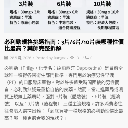
必利勁規格挑選指南：3片/6片/10片裝哪種性價
比最高？藥師完整拆解
28 5 月, 2026
/
Posted by
kangxx
/
131
/
0
必利勁（Priligy，化學名：達泊西汀 Dapoxetine）是目前全
球唯一獲得各國衛生部門批準，專門用於治療男性早洩
（PE）的口服臨床藥物。對於許多飽受時間困擾的男性而
言，必利勁無疑是重拾自信的良藥。然而，當走進藥局或瀏
覽正規線上藥局時，面對 3片裝（體驗裝）、6片裝（經濟
裝） 以及 10片裝（療程裝） 三種主流規格，許多消費者往
往會陷入選擇困難：「到底買哪一種規格的必利勁性價比最
高？哪一種更適合我的現狀？」