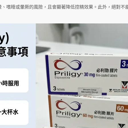
暈、嗜睡或暈厥的風險，且會顯著降低控精效果。此外，絕對不