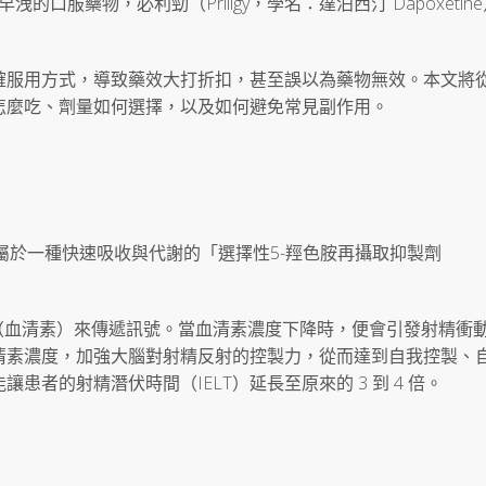
口服藥物，必利勁（Priligy，學名：達泊西汀 Dapoxetin
確服用方式，導致藥效大打折扣，甚至誤以為藥物無效。本文將
怎麼吃、劑量如何選擇，以及如何避免常見副作用。
），屬於一種快速吸收與代謝的「選擇性5-羥色胺再攝取抑製劑
（血清素）來傳遞訊號。當血清素濃度下降時，便會引發射精衝
清素濃度，加強大腦對射精反射的控製力，從而達到自我控製、
者的射精潛伏時間（IELT）延長至原來的 3 到 4 倍。