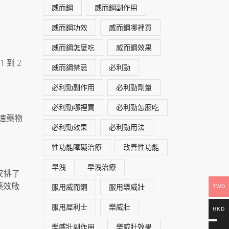
威而鋼
威而鋼副作用
威而鋼功效
威而鋼哪裡買
威而鋼怎麼吃
威而鋼效果
 到 2
威而鋼禁忌
必利勁
必利勁副作用
必利勁劑量
必利勁哪裡買
必利勁怎麼吃
加速藥物
必利勁效果
必利勁用法
性功能障礙治療
改善性功能
早洩
早洩治療
安排了
藥效啟
服用威而鋼
服用樂威壯
TWD
服用犀利士
樂威壯
HKD
樂威壯副作用
樂威壯效果