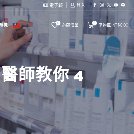
電子報
登入
0
0
導覽
心願清單
購物車
NT$
0.00
醫師教你 4