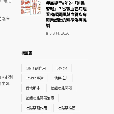
e）幫助
梗塞提早5年的「無聲
警報」？從微血管病理
看勃起問題與血管疾病
從臨床
與樂威壯的精準治療機
製
5 8 月, 2026
標籤雲
Cialis 副作用
Levitra
動。必利
Levitra臺灣
他達拉非
自主延
伐地那非
勃起功能障礙
勃起功能障礙治療
壯陽藥副作用
壯陽藥推薦