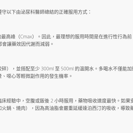
嚴格遵守以下由泌尿科醫師總結的正確服用方式：
度的最高峰（Cmax）。因此，最理想的服用時間是在進行性行為前 1
，都會讓藥效因代謝而減弱。
，並搭配至少 300ml 至 500ml 的溫開水。多喝水不僅能
暈、噁心等輕微副作用的發生機率。
床經驗中，空腹或飯後 2 小時服用，藥物吸收速度最快。如果
如火鍋、燒肉），因為高油脂會嚴重延緩達泊西汀的吸收，導致