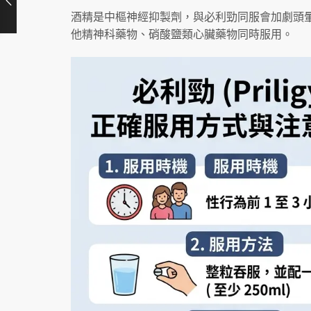
酒精是中樞神經抑製劑，與必利勁同服會加劇頭
他精神科藥物、硝酸鹽類心臟藥物同時服用。