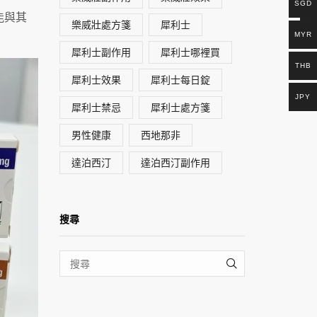
SGD
能與其
樂威壯處方箋
犀利士
MYR
犀利士副作用
犀利士哪裡買
THB
犀利士效果
犀利士每日錠
JPY
犀利士禁忌
犀利士處方箋
男性健康
西地那非
達泊西汀
達泊西汀副作用
搜尋
SEARCH