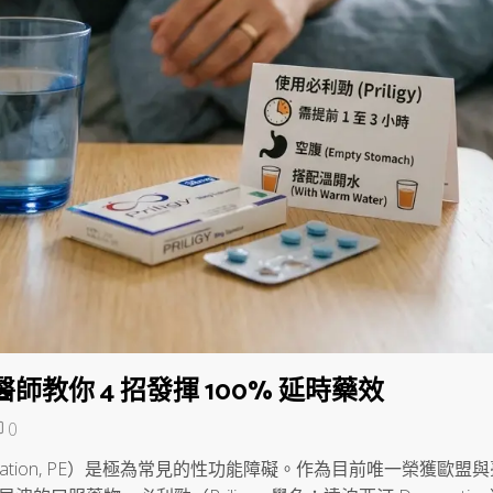
教你 4 招發揮 100% 延時藥效
0
culation, PE）是極為常見的性功能障礙。作為目前唯一榮獲歐盟