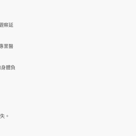
觀察延
專業醫
的身體負
消失。