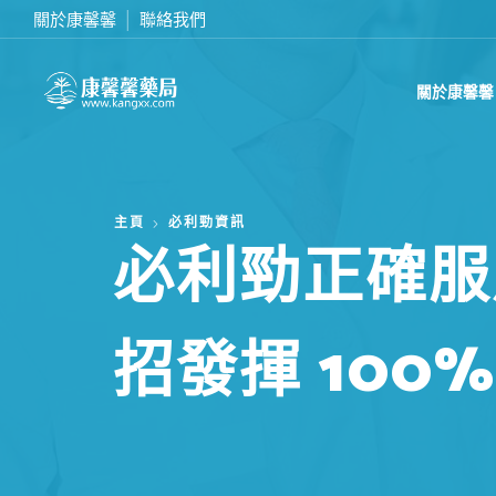
關於康馨馨
聯絡我們
在線訂購或致電我們 0437070132
關於康馨馨
主頁
必利勁資訊
必利勁正確服
招發揮 100