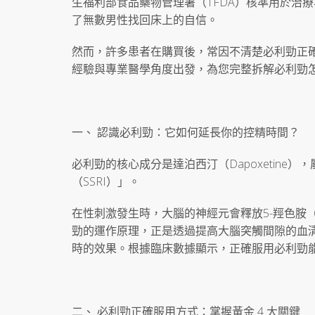
生福利部食品藥物管理署（TFDA）核準用於治療早洩的
了無數男性找回床上的自信。
然而，許多患者在購買後，常因不清楚必利勁正
經驗與專業醫學角度出發，為您完整拆解必利勁
一、 認識必利勁：它如何延長你的控精時間？
必利勁的核心成分是達泊西汀（Dapoxetine
（SSRI）」。
在性刺激發生時，大腦的神經元會釋放5-羥色胺
勁的運作原理，正是透過提高大腦突觸間隙的血
時的效果。根據臨床數據顯示，正確服用必利勁能讓患
二、 必利勁正確服用方式：掌握黃金 4 大關鍵