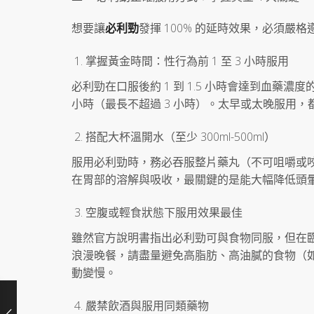
想要讓
必利勁
發揮 100% 的延時效果，必須
掌握黃金時間：性行為前 1 至 3 小時服用
必利勁在口服後約 1 到 1.5 小時會達到血藥濃
小時（最長不超過 3 小時）。太早或太晚服用
搭配大杯溫開水（至少 300ml-500ml）
服用必利勁時，務必吞服整片藥丸（不可咀嚼或咬碎）
在胃部的溶解與吸收，最關鍵的是能大幅降低頭
空腹或輕食狀態下服用效果最佳
雖然官方說明書指出必利勁可與食物同服，但在臨
浪漫晚餐，請盡量避免高脂肪、高油膩的食物（
動變慢。
嚴禁飲酒與服用同類藥物