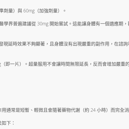
準劑量）與 60mg（加強劑量）。
醫學界普遍建議從 30mg 開始嘗試。這能讓身體有一個適應期，
 後，發現延時效果不夠顯著，且身體沒有出現嚴重的副作用，在諮詢
0mg（即一片）。超量服用不會讓時間無限延長，反而會增加嚴重
作用通常是短暫、輕微且會隨著藥物代謝（約 24 小時）而完全
法如下：