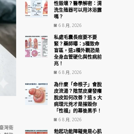
性毀壞？醫學解密：清
洗生殖器可以用沐浴露
嗎？
6 8 月, 2026
私處毛囊長痘要不要
緊？藥師曝：3種致命
盲區，這2種外觀恐是
全身血管硬化與性病前
兆！
6 8 月, 2026
為什麼「命根子」會脫
皮流湯？陰莖皮膚發癢
脫皮如何改善？這 5 大
病理元兇才是摧毀你
「性福」的幕後黑手！
6 8 月, 2026
與臺灣衛
勃起功能障礙竟是心肌