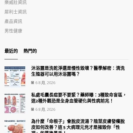
樂威壯資訊
犀利士資訊
產品資訊
男性健康
最近的
熱門的
沐浴露是洗乾淨還是慢性毀壞？醫學解密：清洗
生殖器可以用沐浴露嗎？
6 8 月, 2026
私處毛囊長痘要不要緊？藥師曝：3種致命盲區，
這2種外觀恐是全身血管硬化與性病前兆！
6 8 月, 2026
為什麼「命根子」會脫皮流湯？陰莖皮膚發癢脫
皮如何改善？這 5 大病理元兇才是摧毀你「性