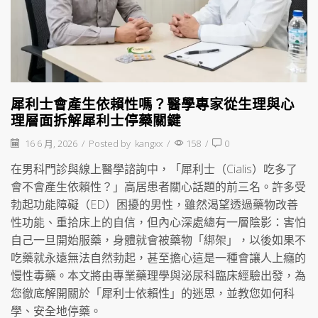
犀利士會產生依賴性嗎？醫學專家從生理與心
理層面拆解犀利士停藥關鍵
16 6 月, 2026
/
Posted by
kangxx
/
158
/
0
在男科門診與線上醫學諮詢中，「犀利士（Cialis）吃多了
會不會產生依賴性？」高居患者關心話題的前三名。許多受
勃起功能障礙（ED）困擾的男性，雖然渴望透過藥物改善
性功能、重拾床上的自信，但內心深處總有一層陰影：害怕
自己一旦開始服藥，身體就會被藥物「綁架」，以後如果不
吃藥就永遠無法自然勃起，甚至擔心這是一種會讓人上癮的
慢性毒藥。本文將由專業藥理學與泌尿科臨床經驗出發，為
您徹底解開關於「犀利士依賴性」的迷思，並教您如何科
學、安全地停藥。