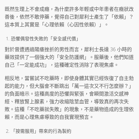
既然生理上不會成癮，為什麼許多年輕或中年患者在癥狀改
善後，依然不敢停藥，覺得自己對犀利士產生了「依賴」？
這本質上其實是「心理依賴（心因性依賴）」。
恐懼偶發性失敗的「安全感代價」
對於曾遭遇過陽痿挫折的男性而言，犀利士長達 36 小時的
藥效提供了一個強大的「安全防護網」。服藥後，他們知道
自己「一定能成功」，這種確定性消除了表現焦慮。
相反地，當嘗試不吃藥時，即使身體其實已經恢復了自主勃
起的能力，但大腦會不斷跳出「萬一這次又不行怎麼辦？」
的負面暗示。這種高度的恐懼與緊張，會瞬間激活交感神
經、釋放腎上腺素，強力收縮陰莖血管，導致真的再次失
敗。這種「不吃藥就失敗」的現象，不是藥物造成的生理依
賴，而是心理焦慮導致的自我實現預言。
「按需服用」帶來的行為製約