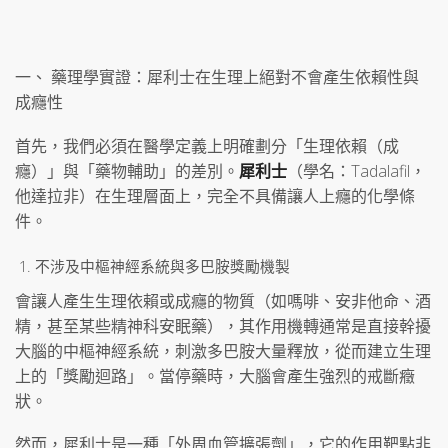
一、 藥理學實證：犀利士在生理上絕對不會產生依賴性與
成癮性
首先，我們必須在醫學定義上明確劃分「生理依賴（成
癮）」與「藥物輔助」的差別。
犀利士
（學名：Tadalafil，
他達拉非）在生理層面上，完全不具備讓人上癮的化學條
件。
不涉及中樞神經系統與多巴胺獎勵機製
會讓人產生生理依賴或成癮的物質（如嗎啡、安非他命、酒
精，甚至某些精神科安眠藥），其作用機轉通常是直接幹擾
大腦的中樞神經系統，刺激多巴胺大量釋放，從而建立生理
上的「獎勵迴路」。當停藥時，大腦會產生強烈的戒斷癥
狀。
然而，犀利士是一種「外周血管擴張劑」，它的作用靶點非