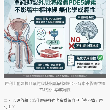
犀利士他達拉非單純抑製外周海綿體PDE5酵素不影響中樞
神經無化學成癮性
二、 心理依賴：為什麼許多患者會覺得自己「戒不掉」犀
利士？