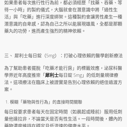
如果患者每次進行性行為前，都必須經歷「找藥、吞藥、等
待一小時」的製約儀式，大腦就會在潛意識中將「過性生
活」與「吃藥」進行深度綁架。這種製約會讓男性產生一種
潛意識的自卑感，認為自己之所以能展現雄風，全都是那顆
藥丸的功勞，進而產生強烈的精神依賴。
三、 犀利士每日錠（5mg）：打破心理依賴的醫學創新療法
為了幫助患者擺脫「吃藥才能行房」的標籤效應，泌尿科醫
學界近年高度推崇「
犀利士
每日錠 5mg」的低劑量規律療
法。這項療法在臨床上被證實是告別心理依賴的絕佳過渡方
案。
模糊「藥物與性行為」的直接時間關聯
每日錠要求患者每天在固定時間（如晨起或睡前）服用低劑
量他達拉非，不論當天是否有性生活。一段時間後，體內的
藥物濃度維持在穩定且低流速的健康水平。