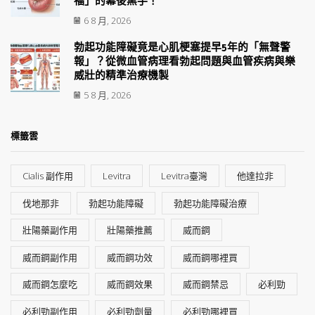
福」的幕後黑手！
6 8 月, 2026
勃起功能障礙竟是心肌梗塞提早5年的「無聲警
報」？從微血管病理看勃起問題與血管疾病與樂
威壯的精準治療機製
5 8 月, 2026
標籤雲
Cialis 副作用
Levitra
Levitra臺灣
他達拉非
伐地那非
勃起功能障礙
勃起功能障礙治療
壯陽藥副作用
壯陽藥推薦
威而鋼
威而鋼副作用
威而鋼功效
威而鋼哪裡買
威而鋼怎麼吃
威而鋼效果
威而鋼禁忌
必利勁
必利勁副作用
必利勁劑量
必利勁哪裡買