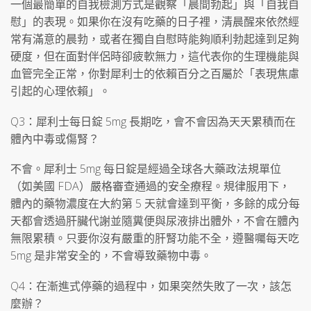
一個最簡單的自我檢測方式是觀察「晨間勃起」與「自我自
慰」的表現。如果你在沒有吃藥的日子裡，清晨醒來依然經
常有滿意的晨勃，或者在獨自自慰時能夠順利勃起達到足夠
硬度，但在面對伴侶時卻疲軟無力，這代表你的生理機能與
血管完全正常，你對犀利士的依賴百分之百屬於「表現焦慮
引起的心理依賴」。
Q3：犀利士每日錠 5mg 長期吃，會不會因為天天累積而在
體內中毒或傷腎？
不會。犀利士 5mg 每日錠是經過全球各大藥政法規單位
（如美國 FDA）嚴格審查通過的安全療程。規律服用下，
體內的藥物濃度在大約第 5 天就會達到平衡，多餘的成分每
天都會透過肝臟代謝並隨糞便與尿液排出體外，不會在體內
無限累積。只要你沒有嚴重的肝腎功能不全，遵醫囑每天吃
5mg 是非常安全的，不會導致藥物中毒。
Q4：在漸進式停藥的過程中，如果突然失敗了一次，該怎
麼辦？