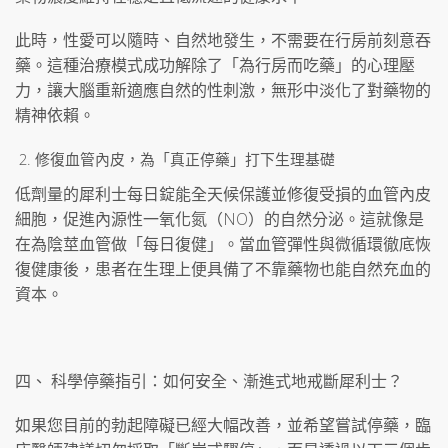
此時，性愛可以隨時、自然地發生，不需要在行房前刻意吞
藥。這種治療模式成功解除了「為行房而吃藥」的心理壓
力，讓大腦重新適應自然的性刺激，無形中淡化了對藥物的
精神依賴。
修復血管內皮，為「真正停藥」打下生理基礎
低劑量的犀利士每日錠能全天候保護並修復受損的血管內皮
細胞，促進內源性一氧化氮（NO）的自然分泌。這就像是
在為陰莖血管做「每日復健」。當血管彈性與微循環徹底恢
復健康後，患者在生理上便具備了不靠藥物也能自然充血的
資本。
四、 科學停藥指引：如何安全、漸進式地戒斷犀利士？
如果您目前的勃起障礙已經大幅改善，並希望嘗試停藥，臨