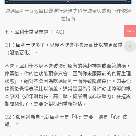
透過犀利士5mg每日錠進行漸進式科學減量與戒斷心理依賴
之指南
五、犀利士常見問題（FAQ）
TWD
Q1：
犀利士
吃多了，以後不吃會不會反而比以前更嚴重
（陽痿惡化）？
不會。犀利士本身不會破壞你原有的勃起神經或血管結構，
停藥後，你的性功能頂多只會「回到你未服藥前的真實生理
狀態」，絕對不會因為吃過犀利士而導致陽痿惡化。如果你
停藥後覺得表現比以前差，通常是因為引發你勃起障礙的根
本原因（如年齡增長、高血壓、糖尿病或心理壓力）在這段
期間惡化了，需要針對病因重新評估。
Q2：如何判斷自己對犀利士是「生理需要」還是「心理依
賴」？