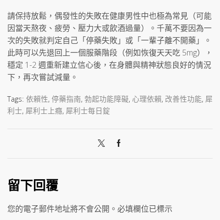
請保持放鬆，偶發性的失敗在健康男性中也極為常見（可能
因當天熬夜、疲勞、壓力大或飲酒過量）。千萬不要因為一
次的失敗就判定自己「停藥失敗」或「一輩子離不開藥」。
此時可以先退回上一個服藥階段（例如恢復天天吃 5mg），
穩定 1-2 週重新建立信心後，在身體與精神狀態良好的情況
下，再次嘗試減量。
Tags:
依賴性
,
停藥指南
,
勃起功能障礙
,
心理依賴
,
改善性功能
,
犀
利士
,
犀利士上癮
,
犀利士每日錠
留下回覆
您的電子郵件地址將不會公開。必填欄位已標示