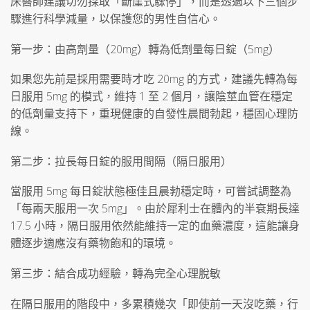
床醫師建議切勿採取「斷崖式驟停」，而是透過以下三個步
驟進行科學減量，以保護您的男性自信心。
第一步：由高劑量（20mg）轉為低劑量每日錠（5mg）
如果您先前是採用需要時才吃 20mg 的方式，建議先轉為每
日服用 5mg 的模式，維持 1 至 2 個月，讓陰莖血管在穩定
的低劑量支持下，重現健康的自發性晨間勃起，穩固心理防
線。
第二步：拉長每日錠的服用間隔（隔日服用）
當服用 5mg 每日錠狀態極佳且晨勃穩定時，可嘗試調整為
「每兩天服用一次 5mg」。由於犀利士在體內的半衰期長達
17.5 小時，隔日服用依然能維持一定的血藥濃度，這能讓身
體逐步適應沒有藥物飽和的環境。
第三步：結合成功經驗，轉為完全心理脫敏
在隔日服用的階段中，多累積幾次「即使前一天沒吃藥，行