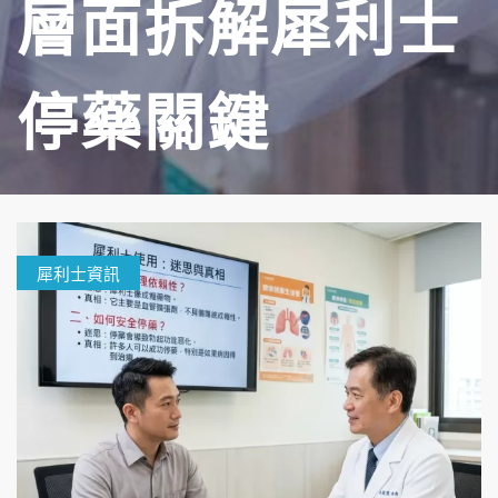
層面拆解犀利士
停藥關鍵
犀利士資訊