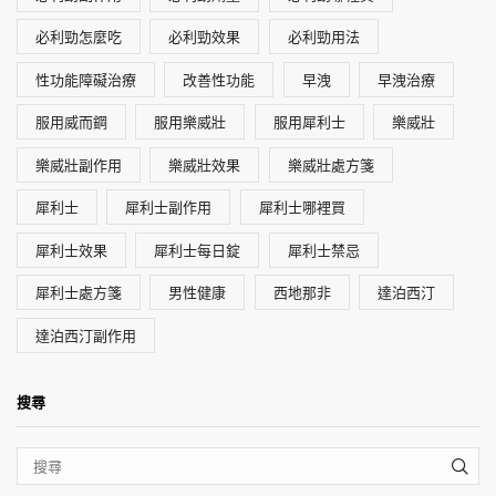
必利勁怎麼吃
必利勁效果
必利勁用法
性功能障礙治療
改善性功能
早洩
早洩治療
服用威而鋼
服用樂威壯
服用犀利士
樂威壯
樂威壯副作用
樂威壯效果
樂威壯處方箋
犀利士
犀利士副作用
犀利士哪裡買
犀利士效果
犀利士每日錠
犀利士禁忌
犀利士處方箋
男性健康
西地那非
達泊西汀
達泊西汀副作用
搜尋
SEA