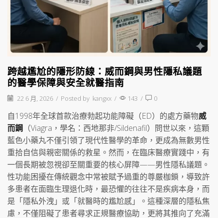
跨越尷尬的隱形防線：威而鋼與男性隱私議題
的醫學保障與安全就醫指南
22 6 月, 2026
/
Posted by
kangxx
/
143
/
0
自1998年全球首款治療勃起功能障礙（ED）的處方藥物
威
而鋼
（Viagra，學名：西地那非/Sildenafil）問世以來，這顆
藍色小藥丸不僅引領了現代性醫學的革命，更成為無數男性
重拾自信與親密關係的救星。然而，在臨床醫療實踐中，有
一個長期被忽視卻至關重要的核心屏障——男性隱私議題。
性功能困擾在傳統觀念中常被賦予過重的尊嚴枷鎖，導致許
多患者在面臨生理退化時，最恐懼的往往不是疾病本身，而
是「隱私外洩」或「就醫時的尷尬感」。這種深層的隱私焦
慮，不僅阻礙了患者尋求正規醫療協助，更將其推向了充滿