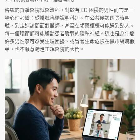
傳統的實體醫院就醫流程，對於有 ED 困擾的男性而言是一
場心理考驗：從掛號臨櫃說明科別、在公共候診區等待叫
號，到走進診間面對醫師，甚至在領藥櫃檯可能遇到熟人。
每一個環節都可能觸動患者脆弱的隱私神經。這也是為什麼
許多男性寧可忍受生理困擾，或冒著生命危險在黑市網購假
藥，也不願意跨進正規醫院的大門。