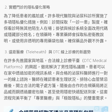
實體門診的隱私優化策略
為了降低患者的尷尬感，許多現代醫院與泌尿科診所實施了
多項隱私優化措施。例如：診間採取「一診一患」製度，確
保看診時無其他陌生人在場；掛號與候診系統全面改用代碼
或隱藏部分姓名；在領藥時，專業藥師會採取私密衛教說
明，或使用非透明的專用藥袋包裝，確保藥品外觀不外露。
遠距醫療（Telehealth）與 DTC 線上診療的新趨勢
在許多先進國家與地區，合法線上診療平臺（DTC Medical
Platforms）的興起，徹底解決了男性隱私議題。患者可以
在家中透過加密的視訊系統，與合格的泌尿科醫師進行一對
一的線上諮詢。醫師在確認患者生理狀況、排除心血管禁忌
癥後，開立合法的電子處方箋，隨後由合作的合規藥局將正
品威而鋼透過嚴密包裝、甚至使用隱密快遞配送到家。這套
流程完美平衡了「專業醫療」與「極致隱私」的雙重需求。