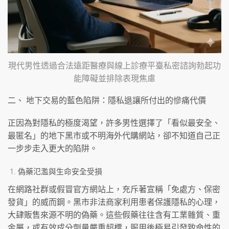
現代男性透過合法遠距醫療與線上診療平臺私密諮詢勃起功
能障礙並排除表現焦慮
二、 地下交易的藍色陷阱：隱私退讓所付出的慘痛代價
正因為對隱私的極度渴望，許多男性選擇了「看似最安全、
最匿名」的地下黑市或不明海外代購網站，卻不知道自己正
一步步走入更大的陷阱。
偽藥氾濫與生命安全受損
在網路社群或假冒官方網站上，充斥著宣稱「免處方、保密
發貨」的威而鋼。黑市非法商家利用患者保護隱私的心理，
大肆販售來源不明的偽藥。這些假藥往往含有工業雜質、重
金屬，或有效成分劑量嚴重超標，服用後極易引發致命性的