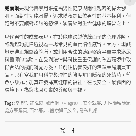
威而鋼
是現代醫學用來造福男性健康與兩性親密的偉大發
明。面對性功能困擾，追求隱私是每位男性的基本權利，但
絕對不要讓對尷尬的恐懼，淩駕於對生命健康的理智之上。
現代男性的成熟表現，在於能夠跨越傳統面子的心理迷障，
將勃起功能障礙視為一場常見的血管慢性感冒。大方、坦誠
地走進正規醫療院所，或利用合法的遠距醫療平臺尋求泌尿
科醫師的協助。在受到法律與科技重重保護的私密環境中取
得合法的威而鋼處方箋，並前往信譽良好的連鎖藥局購買正
品。只有當我們用科學與理性的態度解開隱私的死結時，藍
色小藥丸才能真正發揮其健康的福祉，在最安全、最體面的
環境下，為您找回真實的尊嚴與幸福。
Tags:
勃起功能障礙
,
威而鋼（Viagra）
,
安全就醫
,
男性隱私議題
,
處方藥購買
,
西地那非
,
醫療資訊安全
,
隱私焦慮