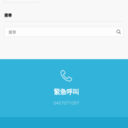
搜尋
SEA
緊急呼叫
0437071097