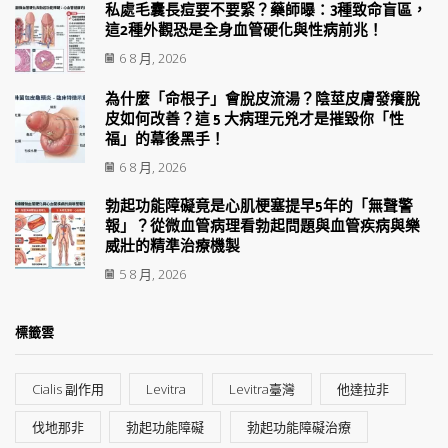
私處毛囊長痘要不要緊？藥師曝：3種致命盲區，
這2種外觀恐是全身血管硬化與性病前兆！
6 8 月, 2026
為什麼「命根子」會脫皮流湯？陰莖皮膚發癢脫
皮如何改善？這 5 大病理元兇才是摧毀你「性
福」的幕後黑手！
6 8 月, 2026
勃起功能障礙竟是心肌梗塞提早5年的「無聲警
報」？從微血管病理看勃起問題與血管疾病與樂
威壯的精準治療機製
5 8 月, 2026
標籤雲
Cialis 副作用
Levitra
Levitra臺灣
他達拉非
伐地那非
勃起功能障礙
勃起功能障礙治療