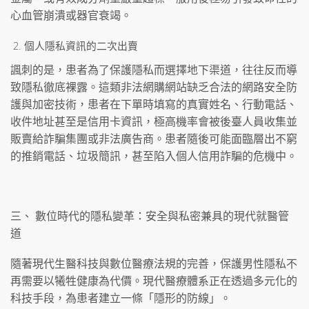
心血管崩潰或器官衰竭。
個人隱私資訊的二次出賣
諷刺的是，患者為了保護隱私而選擇地下渠道，往往反而導
致隱私徹底裸露。這類非法網購網站缺乏合法的網路安全防
護與加密技術，患者在下單時填寫的真實姓名、行動電話、
收件地址甚至是信用卡資訊，極高機率會被後臺人員收集並
販賣給詐騙集團或非法廣告商。患者隨後可能面臨層出不窮
的推銷電話、垃圾簡訊，甚至陷入個人信用詐騙的危機中。
三、 數位時代的隱私變革：安全與私密兼具的現代就醫管
道
隨著現代生醫科技與數位醫療法規的完善，保護男性隱私不
再需要以犧牲健康為代價。現代醫療體系正在透過多元化的
科技手段，為患者建立一條「隱形的防線」。