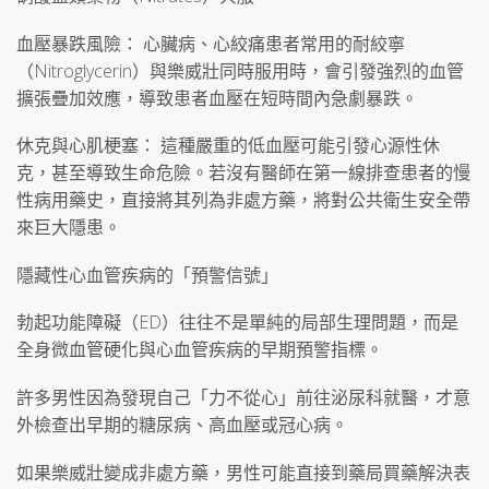
血壓暴跌風險： 心臟病、心絞痛患者常用的耐絞寧
（Nitroglycerin）與樂威壯同時服用時，會引發強烈的血管
擴張疊加效應，導致患者血壓在短時間內急劇暴跌。
休克與心肌梗塞： 這種嚴重的低血壓可能引發心源性休
克，甚至導致生命危險。若沒有醫師在第一線排查患者的慢
性病用藥史，直接將其列為非處方藥，將對公共衛生安全帶
來巨大隱患。
隱藏性心血管疾病的「預警信號」
勃起功能障礙（ED）往往不是單純的局部生理問題，而是
全身微血管硬化與心血管疾病的早期預警指標。
許多男性因為發現自己「力不從心」前往泌尿科就醫，才意
外檢查出早期的糖尿病、高血壓或冠心病。
如果樂威壯變成非處方藥，男性可能直接到藥局買藥解決表