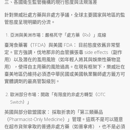
三、各國衛生監管機構的現行態度與法規落差
針對樂威壯處方藥與非處方爭議，全球主要國家與地區的監
管態度呈現明顯的分流。
亞洲與美洲市場：嚴格死守「處方藥（Rx）」底線
臺灣食藥署（TFDA）與美國 FDA： 目前態度依舊非常堅
定。官方強調，伐地那非的血管擴張毒 side effects（副作
用）以及潛在的濫用風險（如年輕人將其與娛樂性藥物混
用），使得自主用藥的風險過高。在現有框架下，樂威壯在
臺美地區仍維持必須憑中華民國或美國執業醫師處方籤方可
實體調劑的最高管製級別。
歐洲部分市場：開啟「有限度的非處方轉型（OTC
Switch）」
英國與部分歐盟國家： 採取折衷的「第三類藥品
（Pharmacist-Only Medicine）」管理。這既不是可以隨意
在超市貨架拿取的普通非處方藥（如普拿疼），也不是必須