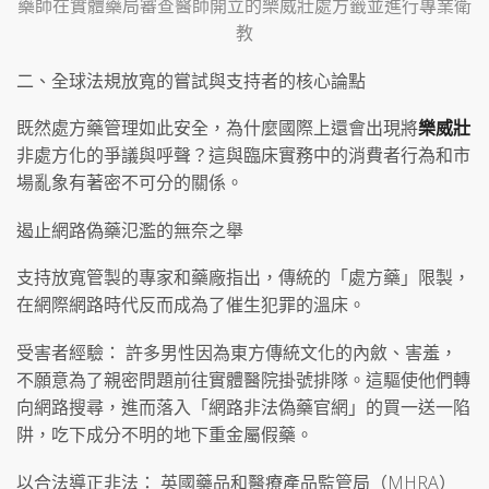
藥師在實體藥局審查醫師開立的樂威壯處方籤並進行專業衛
教
二、全球法規放寬的嘗試與支持者的核心論點
既然處方藥管理如此安全，為什麼國際上還會出現將
樂威壯
非處方化的爭議與呼聲？這與臨床實務中的消費者行為和市
場亂象有著密不可分的關係。
遏止網路偽藥氾濫的無奈之舉
支持放寬管製的專家和藥廠指出，傳統的「處方藥」限製，
在網際網路時代反而成為了催生犯罪的溫床。
受害者經驗： 許多男性因為東方傳統文化的內斂、害羞，
不願意為了親密問題前往實體醫院掛號排隊。這驅使他們轉
向網路搜尋，進而落入「網路非法偽藥官網」的買一送一陷
阱，吃下成分不明的地下重金屬假藥。
以合法導正非法： 英國藥品和醫療產品監管局（MHRA）