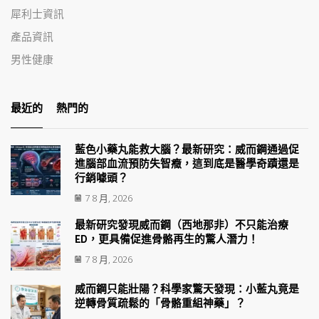
犀利士資訊
產品資訊
男性健康
最近的
熱門的
藍色小藥丸能救大腦？最新研究：威而鋼通過促
進腦部血流預防失智癥，這到底是醫學奇蹟還是
行銷噱頭？
7 8 月, 2026
最新研究發現威而鋼（西地那非）不只能治療
ED，更具備促進骨骼再生的驚人潛力！
7 8 月, 2026
威而鋼只能壯陽？科學家驚天發現：小藍丸竟是
逆轉骨質疏鬆的「骨骼重組神藥」？