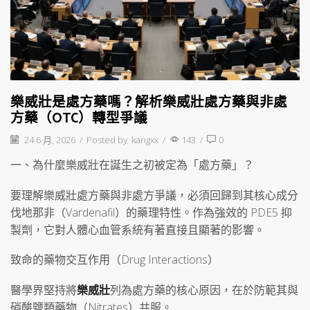
樂威壯是處方藥嗎？解析樂威壯處方藥與非處
方藥（OTC）轉型爭議
24 6 月, 2026
/
Posted by
kangxx
/
143
/
0
一、為什麼樂威壯在誕生之初被定為「處方藥」？
要理解樂威壯處方藥與非處方爭議，必須回歸到其核心成分
伐地那非（Vardenafil）的藥理特性。作為強效的 PDE5 抑
製劑，它對人體心血管系統有著直接且顯著的影響。
致命的藥物交互作用（Drug Interactions）
醫學界堅持將
樂威壯
列為處方藥的核心原因，在於防範其與
硝酸鹽類藥物（Nitrates）共服。