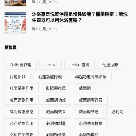
7 8 月, 2026
沐浴露是洗乾淨還是慢性毀壞？醫學解密：清洗
生殖器可以用沐浴露嗎？
6 8 月, 2026
標籤雲
Cialis 副作用
Levitra
Levitra臺灣
他達拉非
伐地那非
勃起功能障礙
勃起功能障礙治療
壯陽藥副作用
壯陽藥推薦
威而鋼
威而鋼副作用
威而鋼功效
威而鋼哪裡買
威而鋼怎麼吃
威而鋼效果
威而鋼禁忌
必利勁
必利勁副作用
必利勁劑量
必利勁哪裡買
必利勁怎麼吃
必利勁效果
必利勁用法