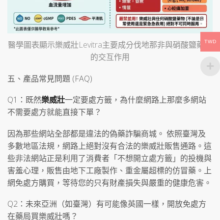
TWD
醫學圖表顯示樂威壯Levitra主要成分伐地那非與硝酸鹽藥物
的交互作用
五、產品常見問題 (FAQ)
Q1：既然
樂威壯
一定要處方籤，為什麼網路上那麼多網站
不需要處方就能直接下單？
因為那些網站全部都是違法的偽藥詐騙商城。 依照臺灣及
多數地區法規，網路上絕對沒有合法的樂威壯販售通路。這
些非法網站正是利用了消費者「不想開立處方籤」的投機與
害羞心理，販售由地下工廠製作、重金屬超標的仿冒藥。上
網免處方購買，等待您的只有財產損失與嚴重的健康危害。
Q2：未來亞洲（如臺灣）有可能像英國一樣，開放免處方
在藥局買樂威壯嗎？