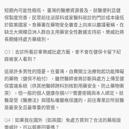
短期內可能性極低。 臺灣的醫療資源普及、就醫便利且健
保製度完善，民眾前往泌尿科或家醫科就診的門診成本遠低
於歐美國家。食藥署在藥物安全審查上向來以嚴謹著稱，在
缺乏大規模亞洲人群自主用藥安全性數據支持前，樂威壯將
長期維持處方藥級別。
Q3：去診所看診拿樂威壯處方籤，會不會在健保卡留下紀
錄被家人看到？
這是許多男性的隱憂。在臺灣，自費開立治療勃起功能障礙
的藥物（健保不給付），雖然醫師會將診斷與處方上傳至健
保雲端系統（供其他醫師跨科別核對用藥安全，防止藥物衝
突），但一般的個人健康存摺APP需要密碼與本人綁定。就
醫是受《醫療法》與隱私權嚴格保護的，前往專業診所就醫
是最安全且最尊重的管道。
Q4：如果我在國外（如英國）免處方買到了合法的藥局版
樂威壯，可以郵寄回臺嗎？