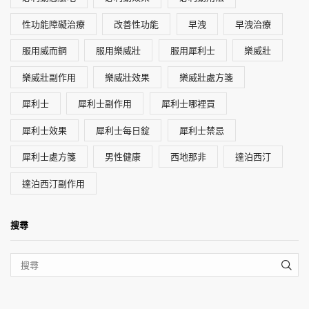
性功能障礙治療
改善性功能
早洩
早洩治療
服用威而鋼
服用樂威壯
服用犀利士
樂威壯
樂威壯副作用
樂威壯效果
樂威壯處方箋
犀利士
犀利士副作用
犀利士哪裡買
犀利士效果
犀利士每日錠
犀利士禁忌
犀利士處方箋
男性健康
西地那非
達泊西汀
達泊西汀副作用
搜尋
SEA