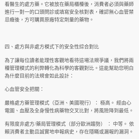
看醫生的處方藥。它被放在藥局櫃檯後，消費者必須與藥師
進行一對一的口頭問診或填寫安全核對表，確認無心血管禁
忌癥後，方可購買原廠特定劑量的藥物。
四、處方與非處方模式下的安全性綜合對比
為了讓每位讀者能理性客觀地看待這場法規爭議，我們將兩
種管理模式的利弊轉化為科學的客觀對比。這能幫助您明白
為什麼目前的法規會如此設計：
心血管安全把關：
嚴格處方藥管理模式（亞洲、美國現行）： 極高。 經由心
電圖、血壓及全身慢性病藥物交叉比對，將風險降到最低。
有限度非處方/藥局管理模式（部分歐洲趨勢） ： 中等。 依
賴消費者主動且誠實地申報病史，存在隱瞞或漏報的漏洞。