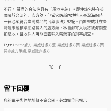
不行。 藥品的合法性具有「屬地主義」。即使該包裝在英
國屬於合法的非處方藥，但當它跨越國境進入臺灣海關時，
一律必須符合臺灣當地的《藥事法》規範。由於樂威壯在臺
灣是未經核準網路輸入的處方藥，私自郵寄入境將被海關查
扣沒收，且收件人可能面臨輸入禁藥罪的刑事調查。
Tags:
Levitra處方
,
樂威壯處方籤
,
樂威壯處方藥
,
樂威壯處方藥
與非處方爭議
,
樂威壯非處方
留下回覆
您的電子郵件地址將不會公開。必填欄位已標示