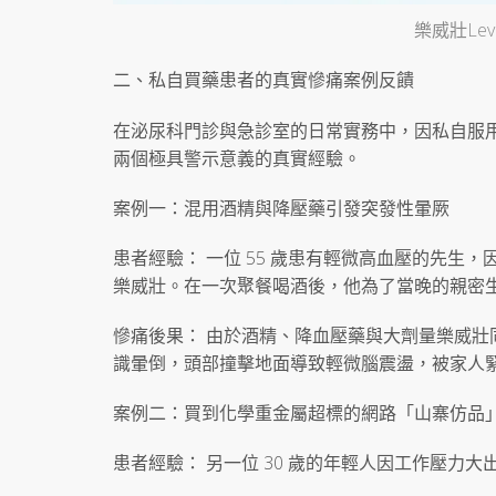
樂威壯Le
二、私自買藥患者的真實慘痛案例反饋
在泌尿科門診與急診室的日常實務中，因私自服
兩個極具警示意義的真實經驗。
案例一：混用酒精與降壓藥引發突發性暈厥
患者經驗： 一位 55 歲患有輕微高血壓的先
樂威壯。在一次聚餐喝酒後，他為了當晚的親密生活
慘痛後果： 由於酒精、降血壓藥與大劑量樂威
識暈倒，頭部撞擊地面導致輕微腦震盪，被家人
案例二：買到化學重金屬超標的網路「山寨仿品
患者經驗： 另一位 30 歲的年輕人因工作壓力