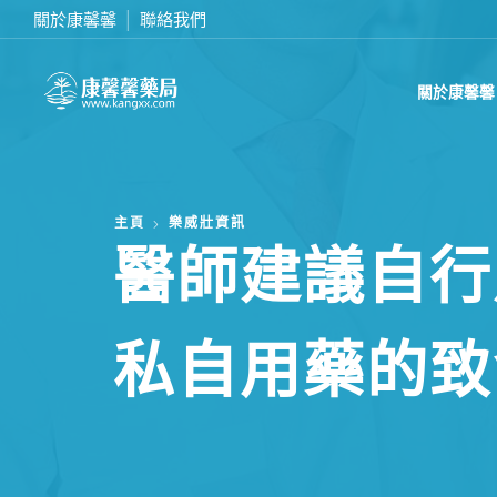
關於康馨馨
聯絡我們
在線訂購或致電我們 0437070132
關於康馨馨
主頁
樂威壯資訊
醫師建議自行
私自用藥的致