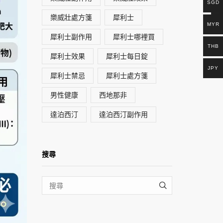
SGD
樂威壯處方箋
犀利士
MYR
犀利士副作用
犀利士哪裡買
THB
犀利士效果
犀利士每日錠
JPY
犀利士禁忌
犀利士處方箋
男性健康
西地那非
達泊西汀
達泊西汀副作用
搜尋
SEARCH