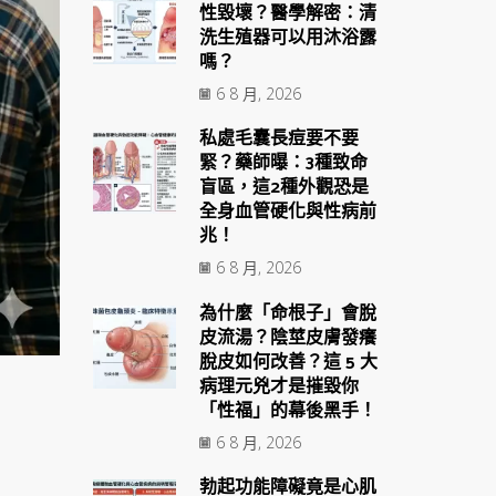
性毀壞？醫學解密：清
洗生殖器可以用沐浴露
嗎？
6 8 月, 2026
私處毛囊長痘要不要
緊？藥師曝：3種致命
盲區，這2種外觀恐是
全身血管硬化與性病前
兆！
6 8 月, 2026
為什麼「命根子」會脫
皮流湯？陰莖皮膚發癢
脫皮如何改善？這 5 大
病理元兇才是摧毀你
「性福」的幕後黑手！
6 8 月, 2026
勃起功能障礙竟是心肌