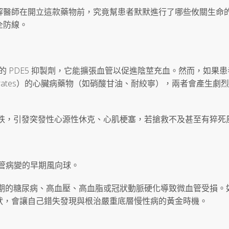
解醫師在開立這款藥物前，究竟幫患者默默進行了哪些攸關生命
全防線。
強效的 PDE5 抑製劑，它能擴張血管以促進陰莖充血。然而，如果
rates）的心臟病藥物（如硝酸甘油、耐絞寧），兩者會產生劇
暴跌，引發突發性心源性休克、心肌梗塞，若搶救不及甚至有猝死
管病變的早期風向球。
早期的糖尿病、高血壓、高血脂或冠狀動脈硬化導致微血管受損。
狀，會讓自己錯失發現與根治嚴重底層慢性病的黃金時機。