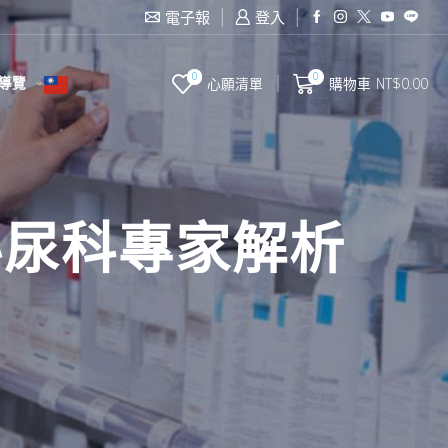
電子報
登入
0
0
導覽
心願清單
購物車
NT$
0.00
泌尿科專家解析