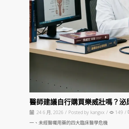
醫師建議自行購買樂威壯嗎？泌
24 6 月, 2026
/
Posted by
kangxx
/
149
/
一、未經醫囑用藥的四大臨床醫學危機