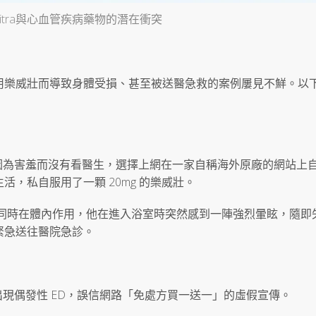
vitra與心血管疾病藥物的潛在衝突
用樂威壯而導致身體受損、甚至被送醫急救的案例屢見不鮮。以
生，因為害羞而沒有看醫生，選擇上網在一家自稱海外原廠的網站上
，私自服用了一顆 20mg 的樂威壯。
壯同時在體內作用，他在進入浴室時突然感到一陣強烈暈眩，隨即
緊急送往醫院急診。
」
大出現偶發性 ED，誤信網路「免處方買一送一」的虛假宣傳。