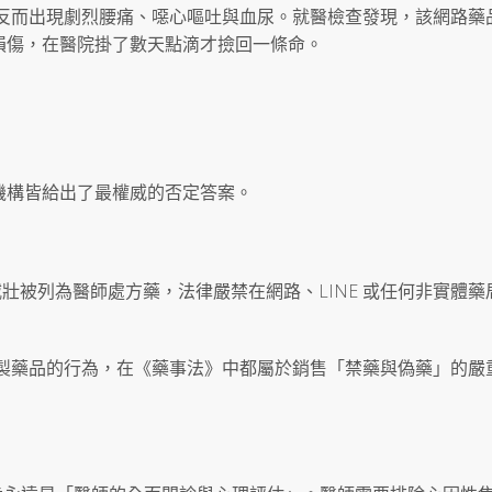
天反而出現劇烈腰痛、噁心嘔吐與血尿。就醫檢查發現，該網路藥
損傷，在醫院掛了數天點滴才撿回一條命。
機構皆給出了最權威的否定答案。
威壯被列為醫師處方藥，法律嚴禁在網路、LINE 或任何非實體藥
管製藥品的行為，在《藥事法》中都屬於銷售「禁藥與偽藥」的嚴