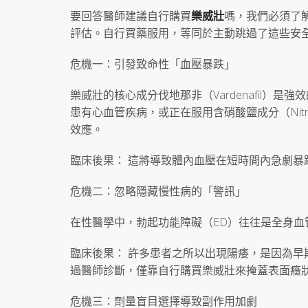
要回答醫師建議自行購買
樂威壯
嗎，我們必須了
評估。自行買藥服用，等同於主動跳過了這些安
危機一：引發致命性「血壓暴跌」
樂威壯的核心成分伐地那非（Vardenafil）是
患有心血管疾病，或正在服用含硝酸鹽成分（Nit
效應。
臨床後果： 這將導致體內血壓在短時間內急劇
危機二：忽略隱藏慢性病的「警訊」
在性醫學中，勃起功能障礙（ED）往往是全身血
臨床後果： 許多患者之所以出現陽痿，是因為
過醫師診斷，僅靠自行購買樂威壯來掩蓋表面癥
危機三：劑量盲目選擇導致副作用加劇