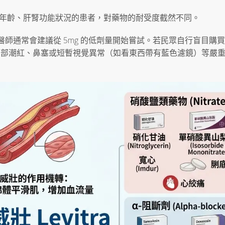
g。不同年齡、肝腎功能狀況的患者，對藥物的耐受度截然不同。
師通常會建議從 5mg 的低劑量開始嘗試。若民眾自行盲目購
、面部潮紅、鼻塞或短暫視覺異常（如看東西帶有藍色濾鏡）等嚴