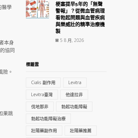
梗塞提早5年的「無聲
的醫學
警報」？從微血管病理
看勃起問題與血管疾病
與樂威壯的精準治療機
製
5 8 月, 2026
患者本身
烈的協同
標籤雲
風險。
Cialis 副作用
Levitra
Levitra臺灣
他達拉非
伐地那非
勃起功能障礙
如果跳
勃起功能障礙治療
壯陽藥副作用
壯陽藥推薦