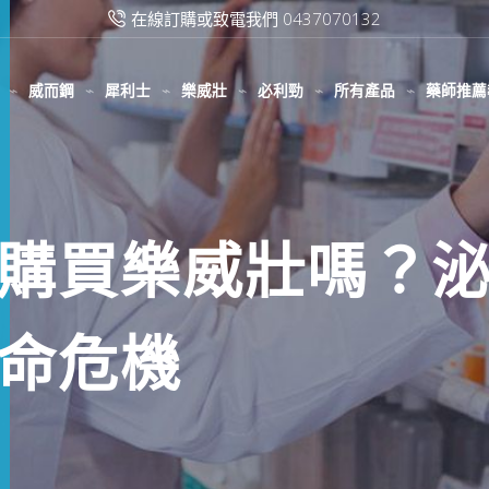
滿2000台幣免運費
威而鋼
犀利士
樂威壯
必利勁
所有產品
藥師推薦
購買樂威壯嗎？
命危機