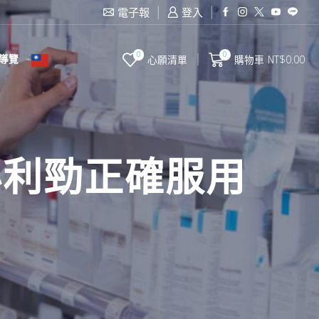
電子報
登入
0
0
導覽
心願清單
購物車
NT$
0.00
必利勁正確服用