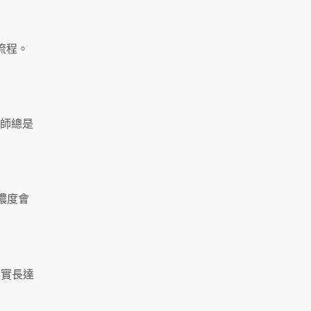
流程。
醫師總是
物濃度會
其實長達