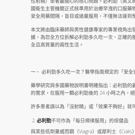
性射精）患者最關心的核心問題。必利勁（英文商品名：
國衛生主管機關正式核準用於治療早洩的口服藥
安全用藥間隔，盲目或過量服用，不僅無法達到
本文將由臨床藥師與男性健康專家的專業視角出
據，為您全方位拆解必利勁多久吃一次、正確的
全且高質量的兩性生活。
一、 必利勁多久吃一次？醫學指南規定的「安全安全
藥學研究與多國藥物說明書明確指出：必利勁的最
的需求，在服用一顆必利勁後的 24 小時之內，
許多患者誤以為「沒射精」或「效果不夠好」就
必利勁
不可作為「每日規律服用」的保健品
與某些低劑量威而鋼（Viagra）或犀利士（Ci