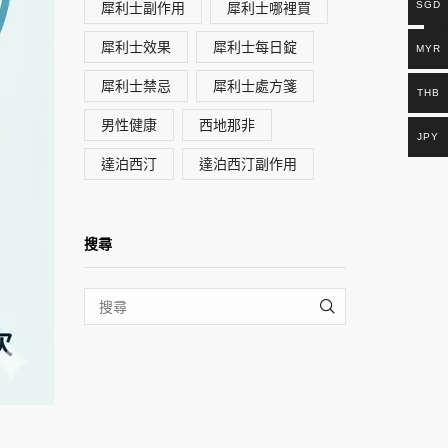
犀利士副作用
犀利士哪裡買
SGD
犀利士效果
犀利士每日錠
MYR
犀利士禁忌
犀利士處方箋
THB
男性健康
西地那非
JPY
達泊西汀
達泊西汀副作用
搜尋
SEARCH