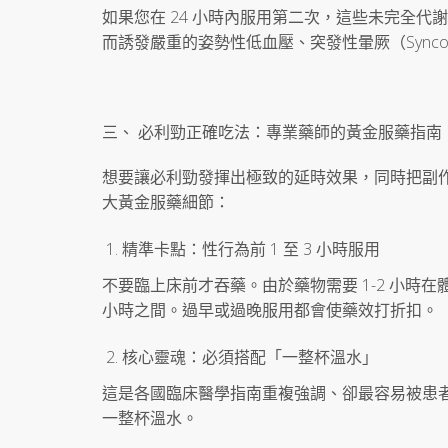
如果您在 24 小時內服用第二次，這些未完全
而誘發嚴重的姿勢性低血壓、突發性暈厥（Sync
三、 必利勁正確吃法：專業藥師的黃金服藥指南
想要讓必利勁發揮出極致的延時效果，同時把副
大黃金服藥細節：
精準卡點：性行為前 1 至 3 小時服用
不要臨上床前才吞藥。由於藥物需要 1-2 小時在
小時之間。過早或過晚服用都會使藥效打折扣。
核心靈魂：必須搭配「一整杯溫水」
這是各國臨床醫學指南重複強調、卻最容易被患者忽略
一整杯溫水。