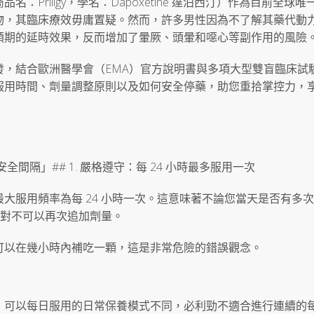
Priligy，學名：Dapoxetine 達泊西汀）作為目前全球唯
物，其臨床療效毋庸置疑。然而，許多男性因為不了解其藥代動
預期的延時效果，反而增加了暈厥、頭暈和噁心等副作用的風險
發，結合歐洲醫學會（EMA）官方說明書與多項大型雙盲臨床試
服用時間、劑量調整原則以及如何安全停藥，助您重拾掌控力，
間隔」## 1. 嚴格遵守：每 24 小時最多服用一次
大服用頻率為每 24 小時一次。這意味著不論您當天是否有多
絕對不可以再次追加劑量。
可以在幾小時內補吃一顆，這是非常危險的錯誤觀念。
alis）可以每日服用的日常保養模式不同，必利勁不適合進行連續的