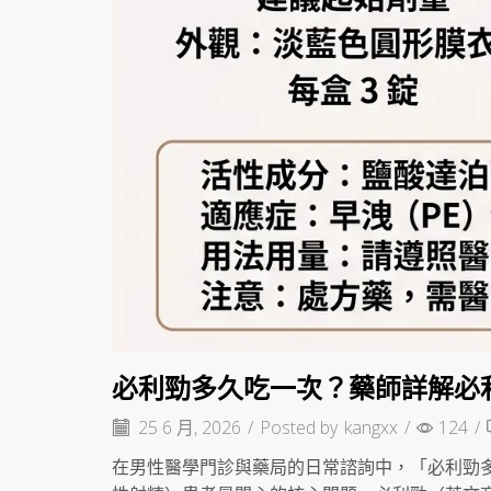
必利勁多久吃一次？藥師詳解必
25 6 月, 2026
/
Posted by
kangxx
/
124
/
在男性醫學門診與藥局的日常諮詢中，「必利勁