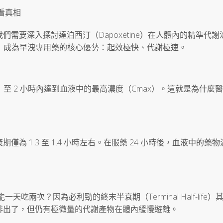
看真相
需要深入探討達泊西汀（Dapoxetine）在人體內的精準代謝
I）成為早洩專用藥的核心優勢：起效極快、代謝極速。
 至 2 小時內達到血液中的最高濃度（Cmax）。這就是為什麼
 1.3 至 1.4 小時左右。在服藥 24 小時後，血液中的藥
天吃兩次？因為必利勁的終末半衰期（Terminal Half-life）
快被排出了，但仍有極微量的代謝產物在體內緩慢遊離。