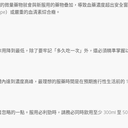
代謝的微量藥物就會與新服用的藥物疊加，導致血藥濃度超出安全
ope）或嚴重的血清素綜合癥。
作用降到最低，除了要牢記「多久吃一次」外，還必須精準掌握
體內達到濃度高峰，最理想的服藥時間是在預期進行性生活前的 1 
的一點。服用必利勁時，請務必同時飲用至少 300ml 至 500