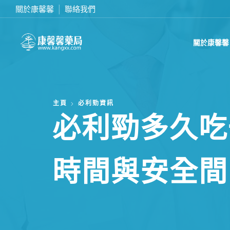
關於康馨馨
聯絡我們
在線訂購或致電我們 0437070132
關於康馨馨
主頁
必利勁資訊
必利勁多久吃
時間與安全間