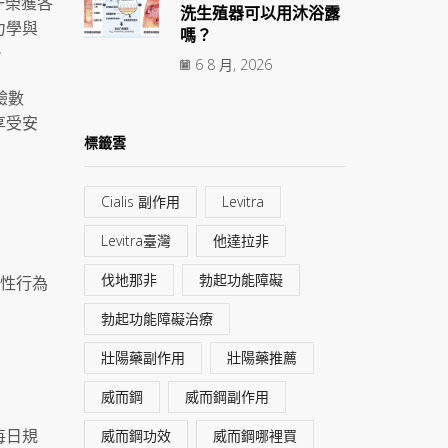
一榮獲各
洗生殖器可以用沐浴露
力學與
嗎？
。
6 8 月, 2026
驗數
享受安
標籤雲
Cialis 副作用
Levitra
Levitra臺灣
他達拉非
伐地那非
勃起功能障礙
次性行為
勃起功能障礙治療
壯陽藥副作用
壯陽藥推薦
威而鋼
威而鋼副作用
每日規
威而鋼功效
威而鋼哪裡買