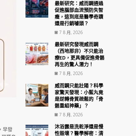
最新研究：威而鋼通過
促進腦部血流預防失智
癥，這到底是醫學奇蹟
還是行銷噱頭？
7 8 月, 2026
最新研究發現威而鋼
（西地那非）不只能治
療ED，更具備促進骨骼
再生的驚人潛力！
7 8 月, 2026
威而鋼只能壯陽？科學
家驚天發現：小藍丸竟
是逆轉骨質疏鬆的「骨
骼重組神藥」？
7 8 月, 2026
沐浴露是洗乾淨還是慢
，早發
性毀壞？醫學解密：清