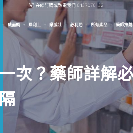
滿2000台幣免運費
威而鋼
犀利士
樂威壯
必利勁
所有產品
藥師推薦
一次？藥師詳解
隔