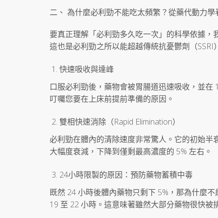
二、 為什麼必利勁不能吃太頻繁？從藥代動力學
要真正理解「必利勁多久吃一次」的科學依據，我們
這也是必利勁之所以能超越傳統抗憂鬱劑（SSR
快速吸收與達峰
口服必利勁後，藥物會被胃腸道迅速吸收，並在 1
叮囑您要在上床前提前準備的原因。
雙相快速消除（Rapid Elimination）
必利勁在體內的清除速度非常驚人。它的初始半衰期僅為
大幅度衰減，下降到僅剩最高濃度的 5% 左右。
24小時限製的原因：預防藥物蓄積中毒
既然 24 小時後體內藥物只剩下 5%，那為什麼不能一
19 至 22 小時。這意味著雖然大部分藥物很