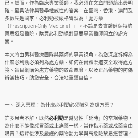
已。然而，作為臨床專業藥師，我必須在文章開頭給出最明
確、最具法律與醫學權威性的答案：在臺灣、香港、澳門及
多數先進國家，必利勁被嚴格管製為「處方藥
（Prescription-Only Medicine）」。不論是去實體健保特約
藥局還是醫院，購買必利勁絕對需要專業醫師開立的處方
箋。
本文將由男科醫療團隊與藥師的專業視角，為您深度拆解為
什麼必利勁必須列為處方藥、如何在實體渠道安全取得處方
箋、盲目網購免處方藥物的致命風險，以及正品藥物的防偽
辨識技巧，助您安全、合法地重獲自信。
一、 深入藥理：為什麼必利勁必須被列為處方藥？
許多患者不解，既然
必利勁
是幫男性「延時」的常規藥物，
為什麼不能像感冒藥或止痛藥一樣，當作指示藥或成藥自由
購買？這背後涉及嚴謹的藥物動力學與高危險禁忌癥管理。