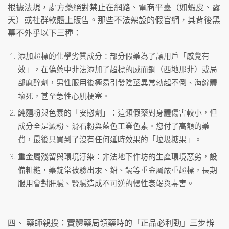
根據法規，處方藥絕對禁止在網路、電商平臺（如蝦皮、露
天）或社群軟體上販售。那些不法架設的假官網，其背後黑
幕不外乎以下三種：
添加超標的化學劣質成分：部分假藥為了讓用戶「感覺有
效」，在偽藥中非法添加了超標的威而鋼（西地那非）或局
部麻醉劑，男性服用後極易引發陰莖異常勃起不倒、海綿體
壞死，甚至急性心肌梗塞。
純麵粉與色素的「安慰劑」：這類假藥對身體傷害較小，但
成分全是澱粉、滑石粉與藍色工業色素。您付了高額的藥
費，最後只買到了沒有任何延時效果的「垃圾糖果」。
重金屬殘留與環境汙染：非法地下作坊的生產環境惡劣，設
備粗糙，藥錠常被驗出汞、鉛、鎘等重金屬嚴重超標，長期
服用會對肝臟、腎臟造成不可逆的慢性衰竭與毒害。
四、 藥師親授：實體藥局領藥時的「正品必利勁」三步辨