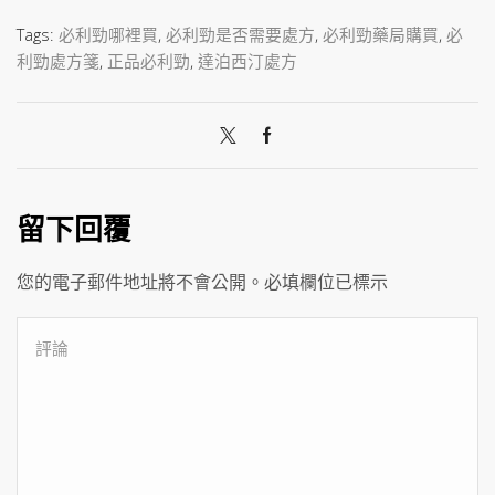
Tags:
必利勁哪裡買
,
必利勁是否需要處方
,
必利勁藥局購買
,
必
利勁處方箋
,
正品必利勁
,
達泊西汀處方
留下回覆
您的電子郵件地址將不會公開。必填欄位已標示