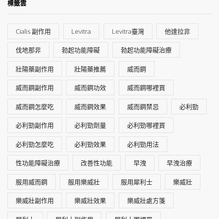
標籤雲
Cialis 副作用
Levitra
Levitra臺灣
他達拉非
伐地那非
勃起功能障礙
勃起功能障礙治療
壯陽藥副作用
壯陽藥推薦
威而鋼
威而鋼副作用
威而鋼功效
威而鋼哪裡買
威而鋼怎麼吃
威而鋼效果
威而鋼禁忌
必利勁
必利勁副作用
必利勁劑量
必利勁哪裡買
必利勁怎麼吃
必利勁效果
必利勁用法
性功能障礙治療
改善性功能
早洩
早洩治療
服用威而鋼
服用樂威壯
服用犀利士
樂威壯
樂威壯副作用
樂威壯效果
樂威壯處方箋