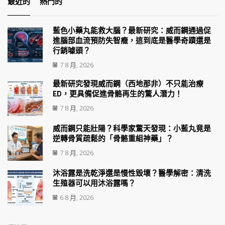
最近的
熱門的
藍色小藥丸能救大腦？最新研究：威而鋼通過促
進腦部血流預防失智癥，這到底是醫學奇蹟還是
行銷噱頭？
7 8 月, 2026
最新研究發現威而鋼（西地那非）不只能治療
ED，更具備促進骨骼再生的驚人潛力！
7 8 月, 2026
威而鋼只能壯陽？科學家驚天發現：小藍丸竟是
逆轉骨質疏鬆的「骨骼重組神藥」？
7 8 月, 2026
沐浴露是洗乾淨還是慢性毀壞？醫學解密：清洗
生殖器可以用沐浴露嗎？
6 8 月, 2026