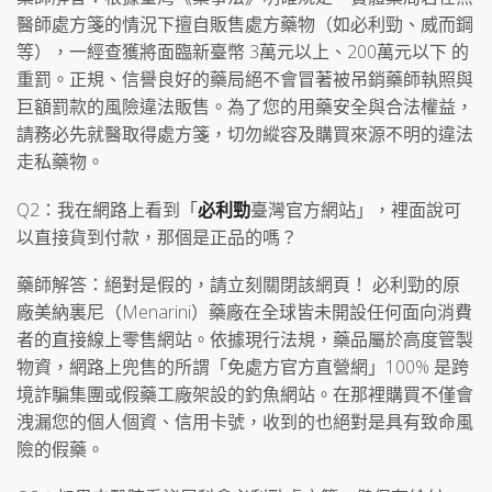
醫師處方箋的情況下擅自販售處方藥物（如必利勁、威而鋼
等），一經查獲將面臨新臺幣 3萬元以上、200萬元以下 的
重罰。正規、信譽良好的藥局絕不會冒著被吊銷藥師執照與
巨額罰款的風險違法販售。為了您的用藥安全與合法權益，
請務必先就醫取得處方箋，切勿縱容及購買來源不明的違法
走私藥物。
Q2：我在網路上看到「
必利勁
臺灣官方網站」，裡面說可
以直接貨到付款，那個是正品的嗎？
藥師解答：絕對是假的，請立刻關閉該網頁！ 必利勁的原
廠美納裏尼（Menarini）藥廠在全球皆未開設任何面向消費
者的直接線上零售網站。依據現行法規，藥品屬於高度管製
物資，網路上兜售的所謂「免處方官方直營網」100% 是跨
境詐騙集團或假藥工廠架設的釣魚網站。在那裡購買不僅會
洩漏您的個人個資、信用卡號，收到的也絕對是具有致命風
險的假藥。