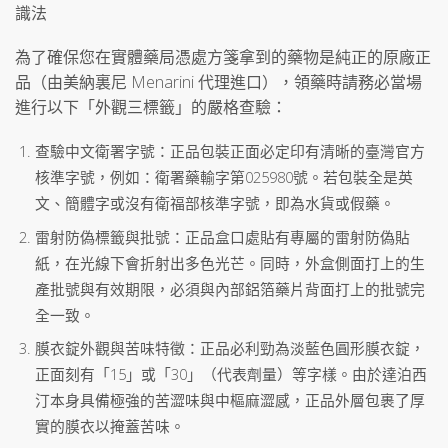
識法
為了確保您在實體藥局憑處方箋拿到的藥物是純正的原廠正
品（由美納裏尼 Menarini 代理進口），領藥時請務必當場
進行以下「外觀三標籤」的嚴格查驗：
查驗中文衛署字號：正品包裝正面必定印有清晰的臺灣官方
核準字號，例如：衛署藥輸字第025980號。若包裝全是英
文、簡體字或沒有衛福部核準字號，即為水貨或假藥。
雷射防偽標籤與批號：正品盒口處貼有專屬的雷射防偽貼
紙，在光線下會折射出多色光芒。同時，外盒側面打上的生
產批號與有效期限，必須與內部鋁箔藥片背面打上的批號完
全一致。
膜衣錠外觀與苦味特徵：正品必利勁為淡藍色圓形膜衣錠，
正面刻有「15」或「30」（代表劑量）等字樣。由於達泊西
汀本身具備極強的苦澀味與中樞麻澀感，正品外層包裹了厚
實的膜衣以掩蓋苦味。