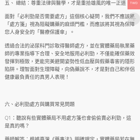
五、 總結：尊重法律與醫學，才是重拾雄風的唯一正道
TWD
面對「必利勁是否需要處方」這個核心疑問，我們不應該將
「處方箋」視為阻礙購藥的麻煩門檻，而應該將其視為保障
您人身安全的「醫療保護傘」。
透過合法的泌尿科門診取得醫師處方，並在實體藥局執業藥
師的專業指導下合理、安全地服用必利勁，不僅能確保藥效
發揮到極致，更能完美避開姿勢性低血壓與假藥毒害的隱形
陷阱。理智面對生理障礙，向偽藥說不，才是對自己和伴侶
健康最負責任的真男人表現！
六、必利勁處方與購買常見問題
Q1：聽說有些實體藥局不用處方箋也會偷偷賣必利勁，這
是真的嗎？
藥師解答：根據臺灣《藥事法》明確規定，實體藥局若在無