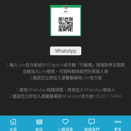
WhatsApp
1.輪入Line官方帳號@833gvbce或手機「行動碼」掃描對準左圖將
自動加入Line帳號，可隨時聯絡我們的客服人員
2.邀請您立即加入康馨馨藥局Line官方號
1.使用WhatsApp相機掃描，將我加入WhatsApp聯絡人
2.邀請您立即加入康馨馨藥局WhatsApp官方號+85261174360
© 2025 康馨馨國際醫藥有限公司版所有
主頁
商店
心願清單
聯絡我們
更多