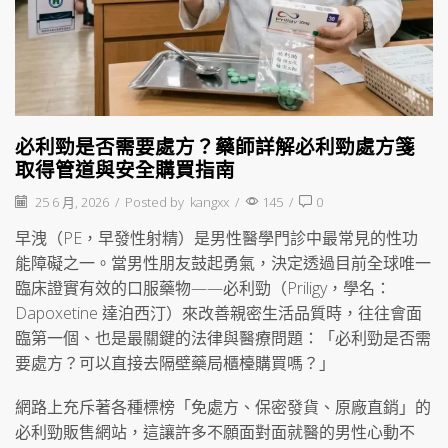
必利勁是否需要處方？藥師詳解必利勁處方箋
取得管道與安全購買指南
25 6 月, 2026
/
Posted by
kangxx
/
145
/
0
早洩（PE，早發性射精）是男性醫學門診中最常見的性功
能障礙之一。當男性朋友鼓起勇氣，決定透過目前全球唯一
臨床證實有效的口服藥物——必利勁（Priligy，學名：
Dapoxetine 達泊西汀）來改善親密生活品質時，往往會面
臨第一個、也是最關鍵的法律與醫療問題：「必利勁是否需
要處方？可以直接去隔壁藥局櫃檯購買嗎？」
網路上充斥著各種標榜「免處方、保密發貨、原廠直銷」的
必利勁販售網站，這讓許多不願面對面就醫的男性心動不