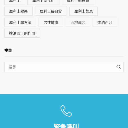
犀利士
犀利士副作用
犀利士哪裡買
犀利士效果
犀利士每日錠
犀利士禁忌
犀利士處方箋
男性健康
西地那非
達泊西汀
達泊西汀副作用
搜尋
SEA
緊急呼叫