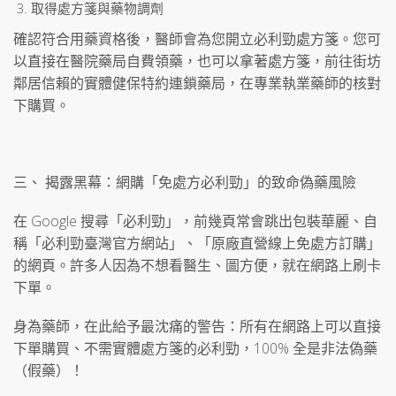
取得處方箋與藥物調劑
確認符合用藥資格後，醫師會為您開立必利勁處方箋。您可
以直接在醫院藥局自費領藥，也可以拿著處方箋，前往街坊
鄰居信賴的實體健保特約連鎖藥局，在專業執業藥師的核對
下購買。
三、 揭露黑幕：網購「免處方必利勁」的致命偽藥風險
在 Google 搜尋「必利勁」，前幾頁常會跳出包裝華麗、自
稱「必利勁臺灣官方網站」、「原廠直營線上免處方訂購」
的網頁。許多人因為不想看醫生、圖方便，就在網路上刷卡
下單。
身為藥師，在此給予最沈痛的警告：所有在網路上可以直接
下單購買、不需實體處方箋的必利勁，100% 全是非法偽藥
（假藥）！