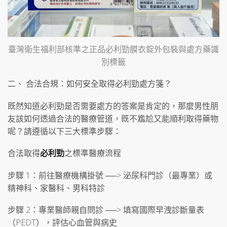
臺灣衛生福利部核準之正品必利勁膜衣錠外包裝與處方藥識
別標籤
二、 合法合規：如何安全取得必利勁處方箋？
既然知道必利勁是否需要處方的答案是肯定的，那麼男性朋
友該如何透過合法的醫療管道，既不尷尬又能順利取得藥物
呢？請遵循以下三大標準步驟：
合法取得
必利勁
之標準醫療流程
步驟 1：前往醫療機構掛號 ──> 泌尿科門診（最專業）或
精神科、家醫科、男科特診
步驟 2：專業醫師親自問診 ──> 填寫國際早洩診斷量表
（PEDT），評估心血管與病史