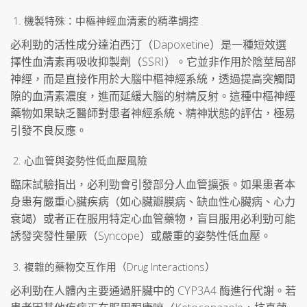
機製特殊：中樞神經血清素的精準調控
必利勁的活性成分達泊西汀（Dapoxetine）是一種短效選
擇性血清素再吸收抑製劑（SSRI）。它並非作用於陰莖局部
神經，而是直接作用於大腦中樞神經系統，透過提高突觸間
隙的血清素濃度，進而延緩大腦的射精反射。這種中樞神經
藥物如果缺乏醫師對患者神經系統、精神狀態的評估，極易
引發不良反應。
心血管與姿勢性低血壓風險
臨床試驗指出，必利勁會引發部分人血管擴張。如果患者本
身患有嚴重心臟疾病（如心臟瓣膜病、缺血性心臟病、心力
衰竭）或者正在服用特定心血管藥物，盲目服用必利勁可能
誘發突發性暈厥（Syncope）或嚴重的姿勢性低血壓。
複雜的藥物交互作用（Drug Interactions）
必利勁在人體內主要通過肝臟中的 CYP3A4 酶進行代謝。若