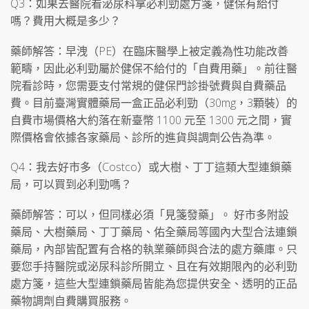
Q3：如果去醫院看泌尿科拿必利勁處方箋，健保有給付
嗎？費用大概是多少？
藥師解答：早洩（PE）在臨床醫學上被定義為性功能改善
範疇，因此必利勁屬於健保不給付的「自費用藥」。前往醫
院看診時，您需要支付常規的健保門診掛號費與自費藥品
費。目前臺灣實體藥局一盒正品必利勁（30mg，3顆裝）的
自費市場價格大約落在新臺幣 1100 元至 1300 元之間，實
際價格會依據各家藥局、診所的進貨與調劑公告為準。
Q4：我去好市多（Costco）或大樹、丁丁這類大型連鎖藥
局，可以買到必利勁嗎？
藥師解答：可以，但同樣必須「見箋發藥」。 好市多附設
藥局、大樹藥局、丁丁藥局、佑全藥局等國內大型合法連鎖
藥局，內部皆配置有合格的執業藥師與合法的處方藥庫。只
要您手持醫院或泌尿科診所開立、且在有效期限內的必利勁
處方箋，這些大型連鎖藥局皆能為您提供安全、透明的正品
藥物調劑自費購買服務。