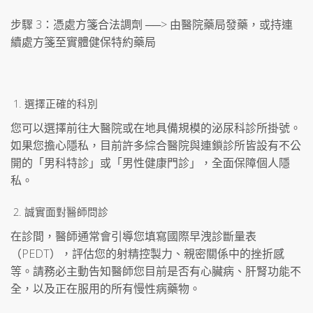
步驟 3：憑處方箋合法調劑 ──> 由醫院藥局發藥，或持連
續處方箋至實體健保特約藥局
選擇正確的科別
您可以選擇前往大醫院或在地具備規模的泌尿科診所掛號。
如果您擔心隱私，目前許多綜合醫院與連鎖診所皆設有不公
開的「男科特診」或「男性健康門診」，全面保障個人隱
私。
誠實面對醫師問診
在診間，醫師通常會引導您填寫國際早洩診斷量表
（PEDT），評估您的射精控製力、親密關係中的挫折感
等。請務必主動告知醫師您目前是否有心臟病、肝腎功能不
全，以及正在服用的所有慢性病藥物。