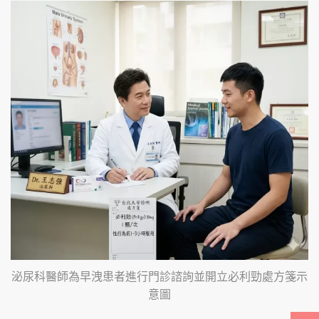
泌尿科醫師為早洩患者進行門診諮詢並開立必利勁處方箋示
意圖