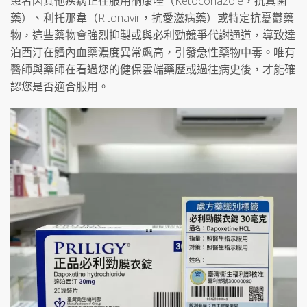
患者因其他疾病正在服用酮康唑（Ketoconazole，抗真菌
藥）、利托那韋（Ritonavir，抗愛滋病藥）或特定抗憂鬱藥
物，這些藥物會強烈抑製或與必利勁競爭代謝通道，導致達
泊西汀在體內血藥濃度異常飆高，引發急性藥物中毒。唯有
醫師與藥師在看過您的健保雲端藥歷或過往病史後，才能確
認您是否適合服用。