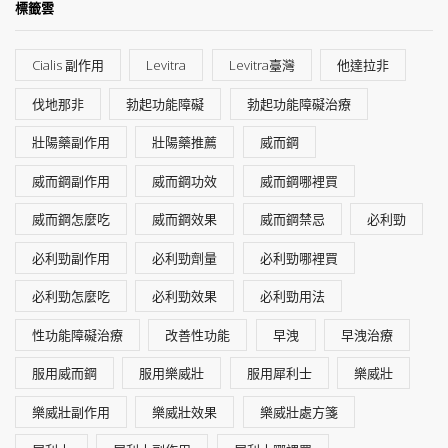
標籤雲
Cialis 副作用
Levitra
Levitra臺灣
他達拉非
伐地那非
勃起功能障礙
勃起功能障礙治療
壯陽藥副作用
壯陽藥推薦
威而鋼
威而鋼副作用
威而鋼功效
威而鋼哪裡買
威而鋼怎麼吃
威而鋼效果
威而鋼禁忌
必利勁
必利勁副作用
必利勁劑量
必利勁哪裡買
必利勁怎麼吃
必利勁效果
必利勁用法
性功能障礙治療
改善性功能
早洩
早洩治療
服用威而鋼
服用樂威壯
服用犀利士
樂威壯
樂威壯副作用
樂威壯效果
樂威壯處方箋