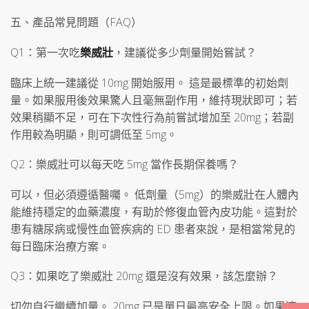
五、產品常見問題（FAQ）
Q1：第一次吃
樂威壯
，建議從多少劑量開始嘗試？
臨床上統一建議從 10mg 開始服用。 這是最標準的初始劑
量。如果服用後效果驚人且毫無副作用，維持現狀即可；若
效果稍顯不足，可在下次性行為前嘗試增加至 20mg；若副
作用較為明顯，則可調低至 5mg。
Q2：樂威壯可以每天吃 5mg 當作長期保養嗎？
可以，但必須遵循醫囑。 低劑量（5mg）的樂威壯在人體內
能維持穩定的血藥濃度，有助於修復血管內皮功能。這對於
患有糖尿病或慢性血管疾病的 ED 患者來說，是相當常見的
每日臨床治療方案。
Q3：如果吃了樂威壯 20mg 還是沒有效果，該怎麼辦？
切勿自行繼續加量。 20mg 已是單日最高安全上限。如果連