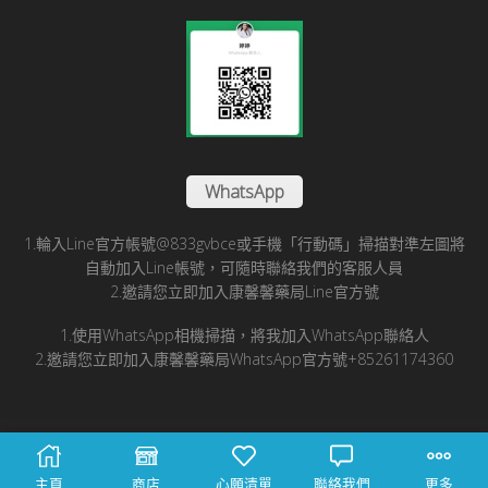
WhatsApp
1.輪入Line官方帳號@833gvbce或手機「行動碼」掃描對準左圖將
自動加入Line帳號，可隨時聯絡我們的客服人員
2.邀請您立即加入康馨馨藥局Line官方號
1.使用WhatsApp相機掃描，將我加入WhatsApp聯絡人
2.邀請您立即加入康馨馨藥局WhatsApp官方號+85261174360
© 2025 康馨馨國際醫藥有限公司版所有
主頁
商店
心願清單
聯絡我們
更多