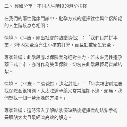
二、 經驗分享：不同人生階段的避孕抉擇
在我們的兩性健康門診中，避孕方式的選擇往往與伴侶所處
的人生階段息息相關：
情境 A（24歲，剛出社會的熱戀情侶）：「我們目前拼事
業，3年內完全沒有生小孩的打算，而且註重衛生安全。」
專家建議：此階段應以保險套為絕對主力，若未來男性避孕
藥正式上市，亦可作為雙重保險，切勿在此階段輕易嘗試結
紮。
情境 B（38歲，二寶爸媽，決定封肚）：「每次親密前還要
找保險套很掃興，太太吃避孕藥又常常經期不適、頭痛，我
們想找一個一勞永逸的方法。」
專家建議：這時深入了解結紮優缺點後選擇微創結紮手術，
是體貼太太且最經濟高效的解方。