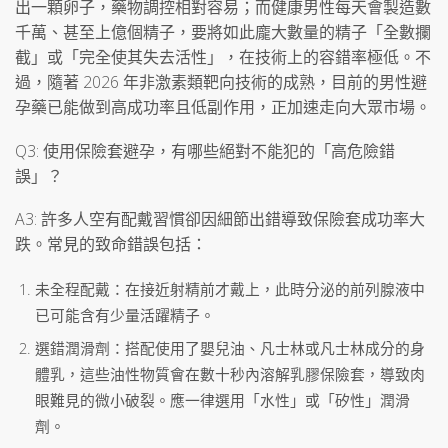
出一顆卵子，藥物調控相對容易；而健康男性每天會製造數
千萬、甚至上億個精子，要將如此龐大數量的精子「全數攔
截」或「完全使其失去活性」，在技術上的容錯率極低。不
過，隨著 2026 年非激素類靶向技術的成熟，目前的男性避
孕藥已能做到高成功率且低副作用，正加速走向大眾市場。
Q3: 使用保險套避孕，有哪些絕對不能犯的「高危險錯
誤」？
A3: 許多人空有配戴習慣卻因細節出錯導致保險套成功率大
跌。常見的致命錯誤包括：
未全程配戴：在接近射精前才戴上，此時分泌的前列腺液中
已可能含有少量活躍精子。
選錯潤滑劑：搭配使用了嬰兒油、凡士林或凡士林成分的身
體乳，這些油性物質會在數十秒內溶解乳膠保險套，導致肉
眼難見的微小破裂。應一律選用「水性」或「矽性」潤滑
劑。