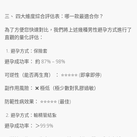
三、 四大維度綜合評估表：哪一款最適合你？
為了方便您快速對比，我們將上述幾種男性避孕方式進行了
直觀的量化評估：
避孕方式：保險套
避孕成功率： 約 87% – 98%
可逆性（能否再生育） ： ⭐⭐⭐⭐⭐ (即拿即停)
副作用風險： ❌ 極低（極少數對乳膠過敏）
防範性病效果： ⭐⭐⭐⭐⭐ (最佳)
避孕方式：輸精管結紮
避孕成功率： ＞99.9%