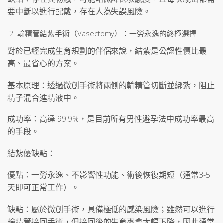
要中斷以進行配戴，存在人為失誤風險。
輸精管結紮手術（Vasectomy）：一勞永逸的終極選擇
對於已經完成生育規劃的伴侶來說，結紮是公認性價比最
高、最省心的方案。
基本原理：透過微創手術將兩側的輸精管切斷並綁紮，阻止
精子混合進精液中。
成功率：高達 99.9%，是目前所有男性避孕法中成功率最高
的手段。
結紮優缺點：
優點：一勞永逸、不影響性功能、術後恢復期短（通常3-5
天即可正常工作）。
缺點：屬於微創手術，具備極低的感染風險；雖然可以進行
輸精管接回手術，但接回後的生育率會大幅下降，因此通常