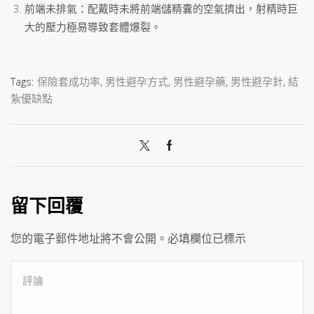
前端未排氣：配戴時未將前端儲精囊的空氣擠出，射精時巨
大的壓力極易導致套體爆裂。
Tags:
保險套成功率
,
男性避孕方式
,
男性避孕藥
,
男性避孕針
,
結
紮優缺點
留下回覆
您的電子郵件地址將不會公開。必填欄位已標示