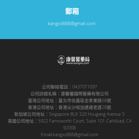
郵箱
kangxx888@gmail.com
公司聯絡電話：0437071097
公司詳細名稱：康馨馨國際醫藥有限公司
臺灣公司地址：臺北市信義區忠孝東路68號
香港公司地址：香港尖沙咀加連威老道28號
新加坡公司地址：Singapore BLK 320 Hougang Avenue 5
美國公司地址：5922 Farnsworth Court, Suite 101 Carlsbad, CA
92008
Email:kangxx888@gmail.com