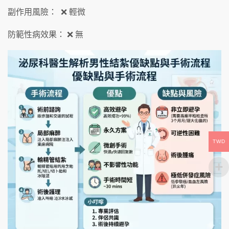
副作用風險： ❌ 輕微
防範性病效果： ❌ 無
TWD