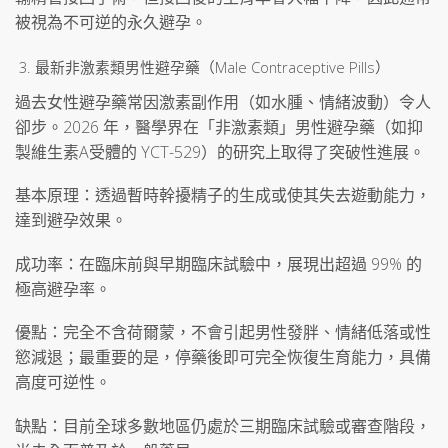
被視為不可逆的永久避孕。
最新非激素類男性避孕藥（Male Contraceptive Pills）
過去女性避孕藥常因激素副作用（如水腫、情緒波動）令人
卻步。2026 年，醫學界在「非激素類」男性避孕藥（如抑
製維生素A受體的 YCT-529）的研究上取得了突破性進展。
基本原理：透過暫時幹擾精子的生成或使其失去遊動能力，
達到避孕效果。
成功率：在臨床前與早期臨床試驗中，展現出超過 99% 的
極高避孕率。
優點：完全不含荷爾蒙，不會引起男性發胖、情緒低落或性
慾減退；最重要的是，停藥後即可完全恢復生育能力，具備
高度可逆性。
缺點：目前全球多數地區仍處於三期臨床試驗或審查階段，