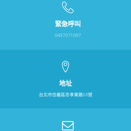
緊急呼叫
0437071097
地址
台北市信義區忠孝東路68號