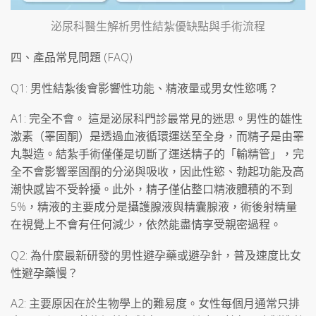
泌尿科醫生解析男性結紮優缺點與手術流程
四、產品常見問題 (FAQ)
Q1: 男性結紮後會影響性功能、精液量或男女性慾嗎？
A1: 完全不會。 這是泌尿科門診最常見的迷思。男性的雄性
激素（睪固酮）是透過血液循環運送至全身，而精子是由睪
丸製造。結紮手術僅僅是切斷了運送精子的「輸精管」，完
全不會影響睪固酮的分泌與吸收，因此性慾、勃起功能及高
潮快感皆不受幹擾。此外，精子僅佔整口精液體積的不到
5%，精液的主要成分是攝護腺液與精囊腺液，術後射精量
在視覺上不會有任何減少，依然能盡情享受親密過程。
Q2: 為什麼最新研發的男性避孕藥或避孕針，普及速度比女
性避孕藥慢？
A2: 主要原因在於生物學上的難易度。女性每個月通常只排