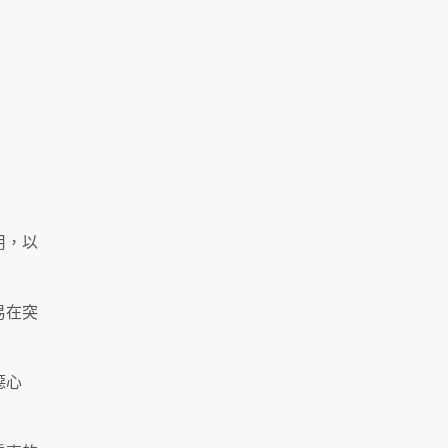
用，以
易在突
噁心