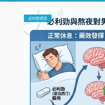
必利勁資訊