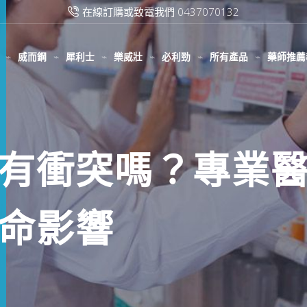
滿2000台幣免運費
威而鋼
犀利士
樂威壯
必利勁
所有產品
藥師推薦
有衝突嗎？專業
命影響