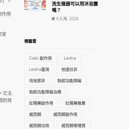
ne）。
洗生殖器可以用沐浴露
嗎？
副作用
6 8 月, 2026
您安
標籤雲
Cialis 副作用
Levitra
Levitra臺灣
他達拉非
伐地那非
勃起功能障礙
勃起功能障礙治療
。它主
間的效
壯陽藥副作用
壯陽藥推薦
威而鋼
威而鋼副作用
威而鋼功效
威而鋼哪裡買