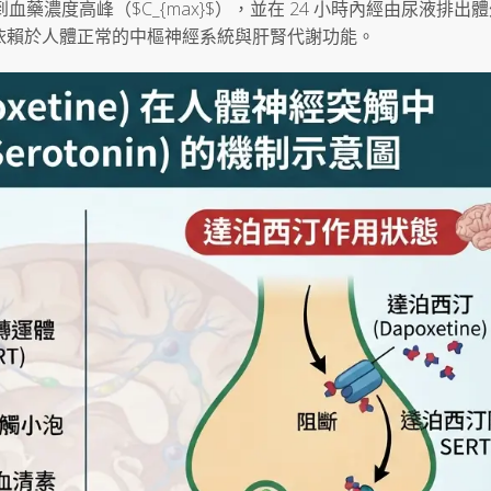
達到血藥濃度高峰（$C_{max}$），並在 24 小時內經由尿液排出
依賴於人體正常的中樞神經系統與肝腎代謝功能。