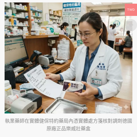
TWD
執業藥師在實體健保特約藥局內憑實體處方箋核對調劑德國
原廠正品樂威壯藥盒