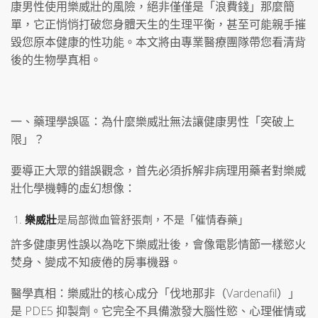
康男性使用樂威壯的風險，絕非僅僅是「浪費錢」那麼簡
單，它正悄悄打破您身體天生的生理平衡，甚至可能親手摧
毀您原本健康的性功能。本文將由專業醫療團隊帶您看清背
後的生物學真相。
一、藥理學誤區：為什麼樂威壯無法讓健康男性「突破上
限」？
要導正大眾的錯誤觀念，首先必須拆解非病理用藥者對樂威
壯化學機轉的虛幻想像：
樂威壯
是局部微血管舒張劑，不是「催情春藥」
許多健康男性誤以為吃下樂威壯後，會像電影情節一樣慾火
焚身、變成不知疲倦的房事機器。
醫學真相：樂威壯的核心成分「伐地那非（Vardenafil）」
是 PDE5 抑製劑。它完全不具備激發大腦性慾、心理催情或