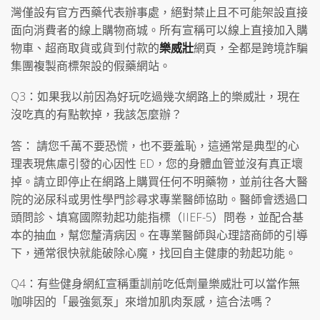
灣僅設有官方西藥代表辦事處，絕對禁止且不可能架設直接
面向消費者的線上購物商城。所有宣稱可以線上直接加入購
物車、超商取貨或貨到付款的
樂威壯
網頁，全都是跨境詐騙
集團複製商標架設的假藥網站。
Q3：如果我以前因為好玩吃過幾次網路上的樂威壯，現在
沒吃真的有點軟掉，我該怎麼辦？
答： 請您千萬不要恐慌，也不要羞恥，這通常是典型的心
理表現焦慮引發的心因性 ED，您的身體血管並沒有真正壞
掉。請立即停止在網路上購買任何不明藥物，並前往各大醫
院的泌尿科或男性學門診尋求專業醫師協助。醫師會透過口
頭問診、填寫國際勃起功能指標（IIEF-5）問卷，並配合基
本的抽血，幫您釐清病因。在專業醫師與心理諮商師的引導
下，通常很快就能破除心魔，找回自主健康的勃起功能。
Q4：有些健身網紅宣稱重訓前吃低劑量樂威壯可以當作無
咖啡因的「最強氮泵」來增加肌肉泵感，這合法嗎？