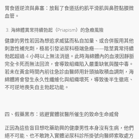
胃食道逆流與鼻塞：放鬆了食道括約肌平滑肌與鼻腔黏膜微
血管。
海綿體異常持續勃起（Priapism）的急癥風險
健康的男性若因為想追求威猛而私自加量、或合併服用其他
刺激性補充劑，極易引發泌尿科極端急癥——陰莖異常持續
勃起超過 4 小時以上無法消退。此時海綿體內的血液因靜脈
完全卡死而無法回流，會導致組織陷入嚴重缺氧與酸中毒。
若未在黃金時間內前往急診由醫師用針頭抽取積血調劑，海
綿體將會發生永久性纖維化與組織壞死，導致後半生徹底、
不可逆地喪失自主勃起功能。
四、假藥黑市：逃避實體就醫所催生的致命生命威脅
正因為這些盲目想吃藥助興的健康男性本身沒有生病，他們
絕不可能、也不敢跨入實體泌尿科診所掛號向醫師索取處方