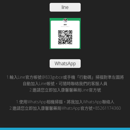
line
WhatsApp
1.輪入Line官方帳號@833gvbce或手機「行動碼」掃描對準左圖將
自動加入Line帳號，可隨時聯絡我們的客服人員
2.邀請您立即加入康馨馨藥局Line官方號
1.使用WhatsApp相機掃描，將我加入WhatsApp聯絡人
2.邀請您立即加入康馨馨藥局WhatsApp官方號+85261174360
© 2025 康馨馨國際醫藥有限公司版所有