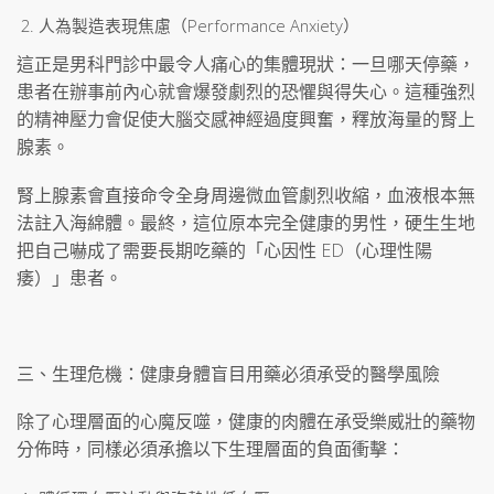
人為製造表現焦慮（Performance Anxiety）
這正是男科門診中最令人痛心的集體現狀：一旦哪天停藥，
患者在辦事前內心就會爆發劇烈的恐懼與得失心。這種強烈
的精神壓力會促使大腦交感神經過度興奮，釋放海量的腎上
腺素。
腎上腺素會直接命令全身周邊微血管劇烈收縮，血液根本無
法註入海綿體。最終，這位原本完全健康的男性，硬生生地
把自己嚇成了需要長期吃藥的「心因性 ED（心理性陽
痿）」患者。
三、生理危機：健康身體盲目用藥必須承受的醫學風險
除了心理層面的心魔反噬，健康的肉體在承受樂威壯的藥物
分佈時，同樣必須承擔以下生理層面的負面衝擊：