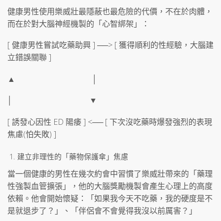
健康男性使用樂威壯最隱蔽也最危險的代價，不在於肉體，
而在於對大腦神經機製的「心智綁架」：
[ 健康男性嘗試吃藥助興 ] ──> [ 獲得順利的性經驗，大腦建
立錯誤關聯 ]
▲ │
│ ▼
[ 誘發心因性 ED 陽痿 ] <── [ 下次沒吃藥時爆發強烈的表現
焦慮(怕失敗) ]
建立非理性的「藥物保護傘」焦慮
當一個健康的男性在幾次約會中習慣了樂威壯帶來的「藥理
性強製血管擴張」，他的大腦獎勵機製會產生心理上的高度
依賴。他會開始懷疑：「如果我今天不吃藥，我的硬度是不
是就退步了？」、「伴侶會不會覺得我沒以前厲害？」