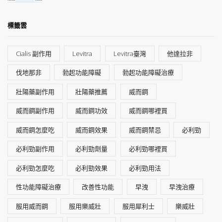
標籤雲
Cialis 副作用
Levitra
Levitra臺灣
他達拉非
伐地那非
勃起功能障礙
勃起功能障礙治療
壯陽藥副作用
壯陽藥推薦
威而鋼
威而鋼副作用
威而鋼功效
威而鋼哪裡買
威而鋼怎麼吃
威而鋼效果
威而鋼禁忌
必利勁
必利勁副作用
必利勁劑量
必利勁哪裡買
必利勁怎麼吃
必利勁效果
必利勁用法
性功能障礙治療
改善性功能
早洩
早洩治療
服用威而鋼
服用樂威壯
服用犀利士
樂威壯