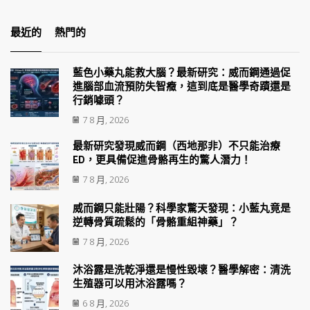
最近的
熱門的
藍色小藥丸能救大腦？最新研究：威而鋼通過促
進腦部血流預防失智癥，這到底是醫學奇蹟還是
行銷噱頭？
7 8 月, 2026
最新研究發現威而鋼（西地那非）不只能治療
ED，更具備促進骨骼再生的驚人潛力！
7 8 月, 2026
威而鋼只能壯陽？科學家驚天發現：小藍丸竟是
逆轉骨質疏鬆的「骨骼重組神藥」？
7 8 月, 2026
沐浴露是洗乾淨還是慢性毀壞？醫學解密：清洗
生殖器可以用沐浴露嗎？
6 8 月, 2026