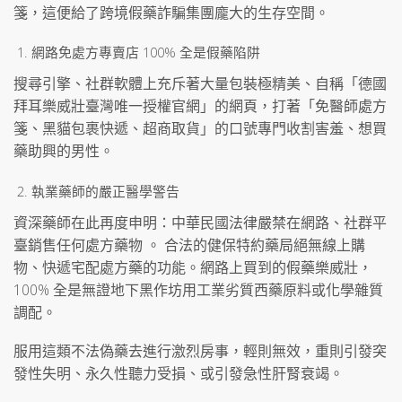
箋，這便給了跨境假藥詐騙集團龐大的生存空間。
網路免處方專賣店 100% 全是假藥陷阱
搜尋引擎、社群軟體上充斥著大量包裝極精美、自稱「德國
拜耳樂威壯臺灣唯一授權官網」的網頁，打著「免醫師處方
箋、黑貓包裹快遞、超商取貨」的口號專門收割害羞、想買
藥助興的男性。
執業藥師的嚴正醫學警告
資深藥師在此再度申明：中華民國法律嚴禁在網路、社群平
臺銷售任何處方藥物 。 合法的健保特約藥局絕無線上購
物、快遞宅配處方藥的功能。網路上買到的假藥樂威壯，
100% 全是無證地下黑作坊用工業劣質西藥原料或化學雜質
調配。
服用這類不法偽藥去進行激烈房事，輕則無效，重則引發突
發性失明、永久性聽力受損、或引發急性肝腎衰竭。