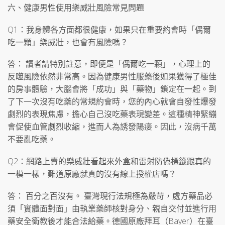
六、健康男性使用樂威壯風險常見問題
Q1：我身體各方面都很健康，如果只在重要約會時「偶爾
吃一顆」樂威壯，也會有風險嗎？
答： 讀者請特別註意，即便是「偶爾吃一顆」，心理上的
反噬風險依然非常高。因為健康男性服藥後如果獲得了極佳
的房事體驗，大腦會將「成功」與「藥物」鎖定在一起。到
了下一次沒有吃藥的常規約會時，您的內心就會自發性爆發
劇烈的表現焦慮，擔心自己沒吃藥表現變差。這種精神緊繃
會促使血管劇烈收縮，進而人為誘發陽痿。因此，沒病千萬
不要亂吃藥。
Q2：網路上賣的樂威壯看起來外盒和雷射防偽標籤跟真的
一模一樣，難道原廠就真的沒有線上授權店嗎？
答： 百分之百沒有。 臺灣現行法規極為嚴苛，處方藥品必
須「實體面對面」由執業藥師核對身分、親自交付並進行用
藥安全衛教後才能合法給藥。德國原廠拜耳（Bayer）在臺