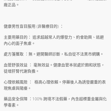
廠正品。
健康男性盲目服用 (非醫療目的) ：
主要用藥目的： 追求超越常人的爆發力、約會助興、逃避
內心的面子焦慮。
處方箋獲取 ：無。避開醫師診斷，私自從不法黑市網購。
血管舒張效益 ： 毫無效益。健康血管本就處於飽和狀態，
徒增肝腎代謝負擔。
心理依賴風險 ： 極高心理依賴。停藥後人為誘發嚴重的表
現焦慮與陽痿。
藥品安全保障 ：100% 跨境不法假藥，內含超標重金屬與化
學毒素。