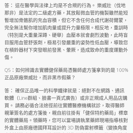
答： 這在醫學與法律上均是不合規的行為。 樂威壯（伐地
那非）是法定的二級處方藥，其放鬆微血管的機製雖然能短
暫增加骨骼肌的充血容積，但它不含任何合成代謝荷爾蒙，
完全無法幫你增加肌肉量或提升力量極限。相反地，重訓時
（特別是大重量深蹲、硬舉）血壓本就會劇烈波動，此時盲
目服用血管舒張劑，極易引發嚴重的姿勢性低血壓，導致您
在槓鈴器材下突發眼前發黑、暈厥，造成致命的重度運動外
傷。
Q5：如何辨識去實體健保藥局憑醫師處方箋拿到的是 100%
正品原廠樂威壯，而非黑市假藥？
答： 確保正品唯一的科學鐵律就是：絕對不在網路、通訊
軟體（Line群組、臉書一頁式廣告）或非正規成人用品店購
買。 請務必循合法途徑前往實體醫療機構就診，取得醫師
親筆簽名的處方箋後，親自前往掛有「健保特約藥局」標章
的實體藥局。領藥時，您可以當場請執業藥師現場指導核對
外盒上由原廠德國拜耳設計的 3D 防偽雷射標籤（變換角度