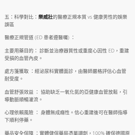
五：科學對比：
樂威壯
的醫療正規本質 vs 健康男性的娛樂
誤區
醫療正規管道 (ED 患者遵醫囑) ：
主要用藥目的： 診斷並治療器質性或重度心因性 ED，重建
受損的血管內皮。
處方箋獲取 ：經泌尿科實體面診，由醫師嚴格評估心血管
耐受度。
血管舒張效益 ： 協助缺乏一氧化氮的亞健康血管放鬆，引
導動脈順暢灌流。
心理依賴風險 ： 身體無成癮性。信心重建後可在醫師指導
下順利停藥。
藥品安全保障 ：實體健保藥局憑單調劑，100% 確保德國原