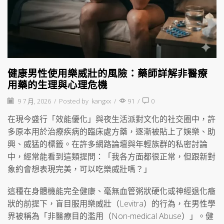
健康男性使用樂威壯的風險：藥師詳解非醫療
用藥的生理與心理危機
9 7 月, 2026
/
Posted by
kangxx
/
91
/
0
在現今盛行「效能優化」與夜生活派對文化的社交圈中，許
多原本用於治療疾病的臨床處方藥，逐漸被貼上了娛樂、助
興、威猛的標籤。在許多網路論壇與年輕族群的私密討論
中，經常能看到這類提問：「我各方面都很正常，但跟新對
象約會想表現完美，可以吃樂威壯嗎？」
這種在身體機能完全健康、毫無血管粥狀硬化或神經退化癥
狀的前提下，盲目服用樂威壯（Levitra）的行為，在男性學
界被稱為「非醫療目的濫用（Non-medical Abuse）」。健