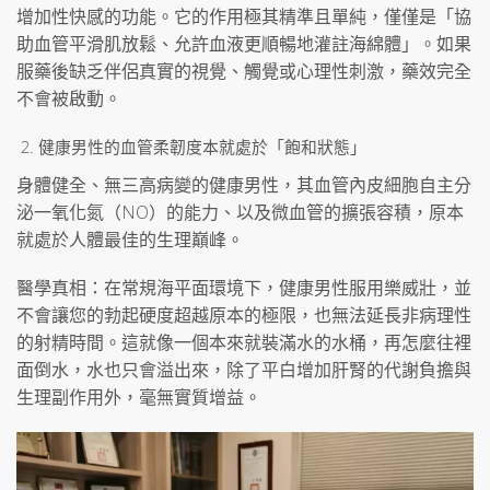
增加性快感的功能。它的作用極其精準且單純，僅僅是「協
助血管平滑肌放鬆、允許血液更順暢地灌註海綿體」。如果
服藥後缺乏伴侶真實的視覺、觸覺或心理性刺激，藥效完全
不會被啟動。
健康男性的血管柔韌度本就處於「飽和狀態」
身體健全、無三高病變的健康男性，其血管內皮細胞自主分
泌一氧化氮（NO）的能力、以及微血管的擴張容積，原本
就處於人體最佳的生理巔峰。
醫學真相：在常規海平面環境下，健康男性服用樂威壯，並
不會讓您的勃起硬度超越原本的極限，也無法延長非病理性
的射精時間。這就像一個本來就裝滿水的水桶，再怎麼往裡
面倒水，水也只會溢出來，除了平白增加肝腎的代謝負擔與
生理副作用外，毫無實質增益。