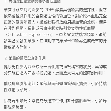
體循環血壓波動與姿勢性低血壓
樂威壯雖然對海綿體的 PDE5 酵素具備極高的選擇性，但它
依然會輕微作用於全身體循環的微血管。對於原本血壓完全
正常的健康年輕人，樂威壯強行放鬆周邊血管的效應，極易
在激烈運動、長跑或房事中起立時引發姿勢性低血壓
（Orthostatic Hypotension）。患者會突然感到頭暈、眼前
發黑甚至發生暈厥，在運動中或床邊暈倒極易造成嚴重的骨
折或顱內外傷。
嚴重的藥理全身副作用
健康男性體內並無缺乏一氧化氮或血管堵塞的狀況，藥物成
分只能在體內四處尋找受體，進而放大常見的臨床副作用：
偏頭痛與臉部潮紅：頭部與面部微血管過度擴張，引發持續
性跳動狀頭痛。
肌肉背部酸痛：藥物成分選擇性作用於骨骼肌血管，引發局
部組織反應。