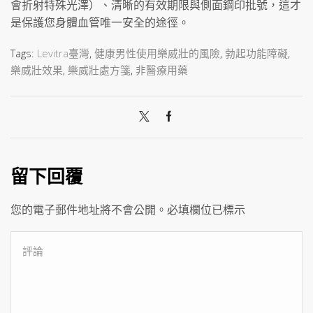
會折射特殊光澤）、清晰的有效期限與側面鋼印批號，這才
是保護您身體血管唯一安全的途徑。
Tags:
Levitra臺灣
,
健康男性使用樂威壯的風險
,
勃起功能障礙
,
樂威壯效果
,
樂威壯處方箋
,
非醫療用藥
留下回覆
您的電子郵件地址將不會公開。必填欄位已標示