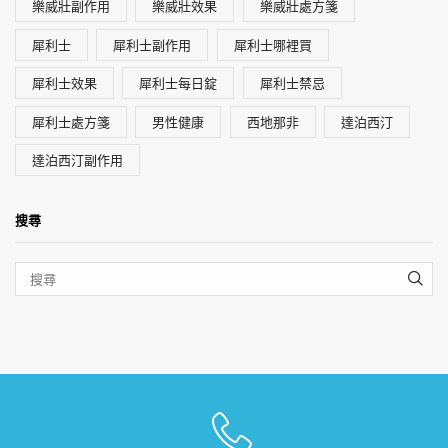
樂威壯副作用
樂威壯效果
樂威壯處方箋
犀利士
犀利士副作用
犀利士哪裡買
犀利士效果
犀利士每日錠
犀利士禁忌
犀利士處方箋
男性健康
西地那非
達泊西汀
達泊西汀副作用
搜尋
SEA