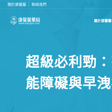
或致電我們 0437070132
關於康馨馨
聯絡我們
滿2
關於康馨馨
超級必利勁：
能障礙與早洩