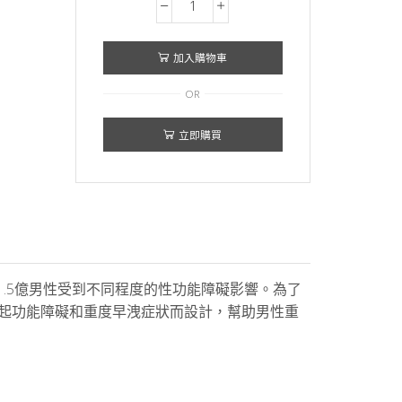
超
級
必
加入購物車
利
OR
勁：
有
立即購買
效
解
決
男
性
ED
問
.5億男性受到不同程度的性功能障礙影響。為了
題、
度勃起功能障礙和重度早洩症狀而設計，幫助男性重
勃
起
功
能