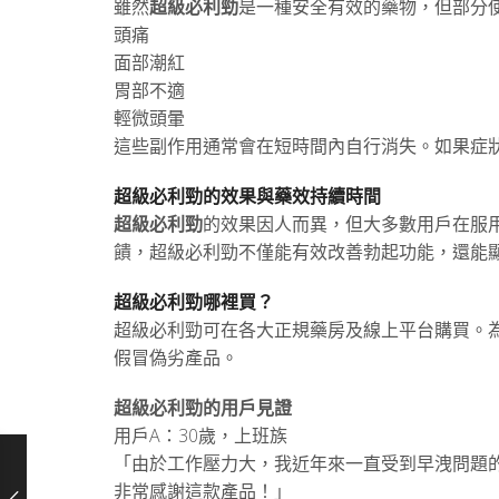
雖然
超級必利勁
是一種安全有效的藥物，但部分
頭痛
面部潮紅
胃部不適
輕微頭暈
這些副作用通常會在短時間內自行消失。如果症
超級必利勁的效果與藥效持續時間
超級必利勁
的效果因人而異，但大多數用戶在服用
饋，超級必利勁不僅能有效改善勃起功能，還能
超級必利勁哪裡買？
超級必利勁可在各大正規藥房及線上平台購買。
假冒偽劣產品。
超級必利勁的用戶見證
用戶A：30歲，上班族
「由於工作壓力大，我近年來一直受到早洩問題
非常感謝這款產品！」