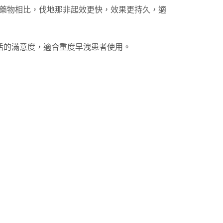
障
類藥物相比，伐地那非起效更快，效果更持久，適
礙
與
早
活的滿意度，適合重度早洩患者使用。
洩
症
狀
數
量