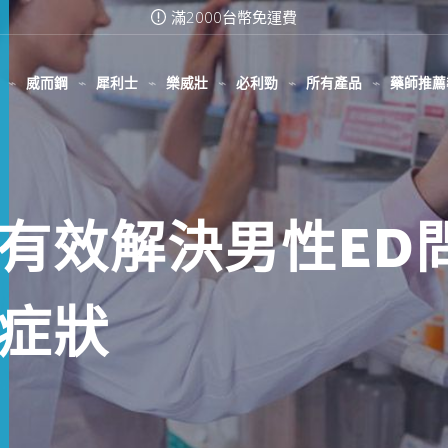
000台幣免運費
在線訂購或致電我們 
威而鋼
犀利士
樂威壯
必利勁
所有產品
藥師推薦
有效解決男性ED
症狀