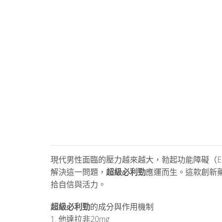
現代男性面臨的壓力越來越大，勃起功能障礙（E
解決這一問題，
超級必利勁
應運而生。這款創新藥
拾自信與活力。
超級必利勁
的成分與作用機制
1. 他達拉非20mg