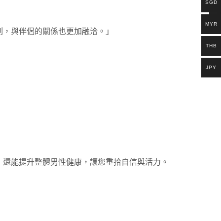
SGD
MYR
刻，與伴侶的關係也更加融洽。」
THB
JPY
，還能提升整體男性健康，讓您重拾自信與活力。