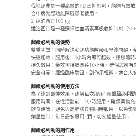
伐地那非是一種高效的PDE5抑制劑，能夠有效
合中度勃起功能障礙患者使用。
2. 達泊西汀100mg
達泊西汀是一種選擇性血清素再吸收抑制劑（SS
超級必利勁的優勢
雙重功效：同時解決勃起功能障礙和早洩問題，
快速起效：服用後1-3小時內即可起效，讓您隨
持久效果：藥效可持續長達10小時，確保您擁有
安全可靠：經過臨床驗證，副作用輕微，適合大
超級必利勁的使用方法
為了達到最佳效果，建議每次服用1顆
超級必利勁
服用時間：在性活動前1-3小時服用，確保藥物
飲食建議：避免與高脂肪食物同時服用，以免影
劑量控制：每日最多服用1顆，切勿過量使用。
超級必利勁的副作用