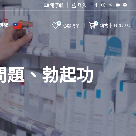
0437070132
電子報
登入
滿2000台幣免
0
0
導覽
心願清單
購物車
NT$
0.00
問題、勃起功