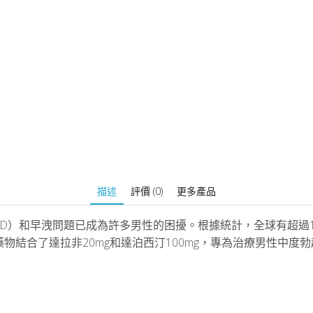
描述
評價 (0)
更多產品
D）和早洩問題已成為許多男性的困擾。根據統計，全球有超過1
物結合了達拉非20mg和達泊西汀100mg，專為治療男性中