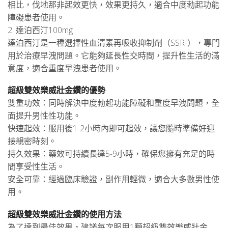
相比，伐地那非起效更快，效果更持久，適合中度勃起功能
障礙患者使用。
2. 達泊西汀100mg
達泊西汀是一種選擇性血清素再吸收抑制劑（SSRI），專門
用於治療早洩問題。它能夠延長性交時間，提升性生活的滿
意度，適合重度早洩患者使用。
超級雙效樂威壯金鑽的優勢
雙重功效：同時解決中度勃起功能障礙和重度早洩問題，全
面提升男性性功能。
快速起效：服用後1-2小時內即可起效，讓您隨時準備好迎
接親密時刻。
持久效果：藥效可持續長達5-9小時，確保您擁有充足的時
間享受性生活。
安全可靠：經過臨床驗證，副作用輕微，適合大多數男性使
用。
超級雙效樂威壯金鑽的使用方法
為了達到最佳效果，建議每次服用1顆超級雙效樂威壯金