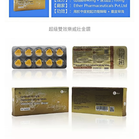
超級雙效樂威壯金鑽