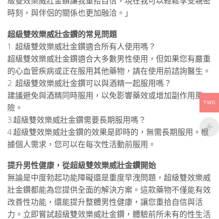
級雙效樂威壯金鑽讓我重拾自信，現在我可以輕鬆享受親密
時刻，與伴侶的關係也更加融洽。」
超級雙效樂威壯金鑽的常見問題
1. 超級雙效樂威壯金鑽適合所有人使用嗎？
超級雙效樂威壯金鑽適合大多數男性使用，但如果您有嚴重
的心血管疾病或正在服用其他藥物，請在使用前諮詢醫生。
2. 超級雙效樂威壯金鑽可以與酒精一起服用嗎？
建議避免與酒精同時服用，以免影響藥效或增加副作用風
TWD
險。
3.超級雙效樂威壯金鑽需要長期服用嗎？
4.超級雙效樂威壯金鑽的效果是即時的，無需長期服用。根
據個人需求，您可以在每次性活動前服用。
提升男性健康，從超級雙效樂威壯金鑽開始
無論是中度勃起功能障礙還是重度早洩問題，超級雙效樂威
壯金鑽都能為您提供全面的解決方案。這款藥物不僅能有效
改善性功能，還能提升整體男性健康，讓您重拾自信與活
力。立即嘗試超級雙效樂威壯金鑽，體驗前所未有的性生活