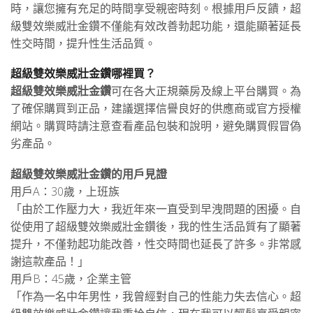
時，讓您擁有充足的時間享受親密時刻。根據用戶反饋，超
級雙效樂威壯金鑽不僅能有效改善勃起功能，還能顯著延長
性交時間，提升性生活品質。
超級雙效樂威壯金鑽哪裡買？
超級雙效樂威壯金鑽
可在各大正規藥房及線上平台購買。為
了確保購買到正品，建議選擇信譽良好的供應商或官方授權
網站。購買時請注意查看產品包裝和說明，避免購買假冒偽
劣產品。
超級雙效樂威壯金鑽的用戶見證
用戶A：30歲，上班族
「由於工作壓力大，我近年來一直受到早洩問題的困擾。自
從使用了超級雙效樂威壯金鑽後，我的性生活品質有了顯著
提升，不僅勃起功能改善，性交時間也延長了許多。非常感
謝這款產品！」
用戶B：45歲，企業主管
「作為一名中年男性，我曾經對自己的性能力失去信心。超