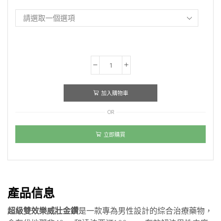
超
級
雙
加入購物車
效
OR
樂
威
立即購買
壯
金
鑽：
有
效
產品信息
解
超級雙效樂威壯金鑽
是一款專為男性設計的綜合治療藥物，
決