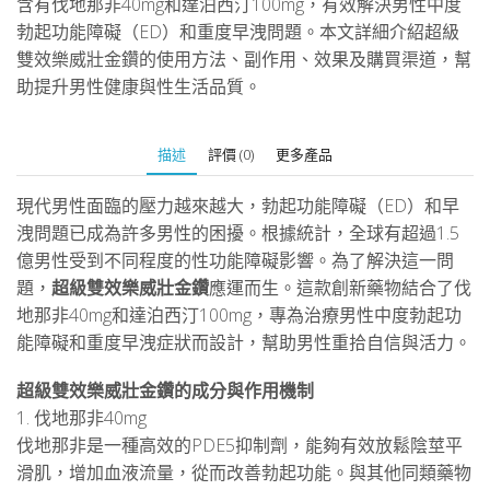
含有伐地那非40mg和達泊西汀100mg，有效解決男性中度
男
勃起功能障礙（ED）和重度早洩問題。本文詳細介紹超級
性
雙效樂威壯金鑽的使用方法、副作用、效果及購買渠道，幫
中
度
助提升男性健康與性生活品質。
勃
起
描述
評價 (0)
更多產品
功
能
現代男性面臨的壓力越來越大，勃起功能障礙（ED）和早
障
洩問題已成為許多男性的困擾。根據統計，全球有超過1.5
礙
億男性受到不同程度的性功能障礙影響。為了解決這一問
與
題，
超級雙效樂威壯金鑽
應運而生。這款創新藥物結合了伐
重
地那非40mg和達泊西汀100mg，專為治療男性中度勃起功
度
能障礙和重度早洩症狀而設計，幫助男性重拾自信與活力。
早
洩
超級雙效樂威壯金鑽的成分與作用機制
問
1. 伐地那非40mg
題
伐地那非是一種高效的PDE5抑制劑，能夠有效放鬆陰莖平
數
滑肌，增加血液流量，從而改善勃起功能。與其他同類藥物
量