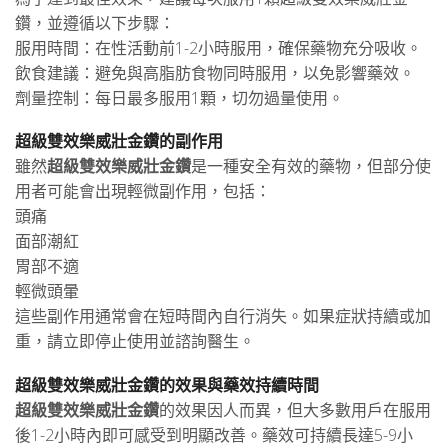
鑽，並遵循以下步驟：
服用時間：在性活動前1-2小時服用，確保藥物充分吸收。
飲食建議：避免與高脂肪食物同時服用，以免影響藥效。
劑量控制：每日最多服用1顆，切勿過量使用。
超級雙效樂威壯金鑽的副作用
雖然
超級雙效樂威壯金鑽
是一種安全有效的藥物，但部分使
用者可能會出現輕微副作用，包括：
頭痛
面部潮紅
胃部不適
輕微頭暈
這些副作用通常會在短時間內自行消失。如果症狀持續或加
重，請立即停止使用並諮詢醫生。
超級雙效樂威壯金鑽的效果與藥效持續時間
超級雙效樂威壯金鑽
的效果因人而異，但大多數用戶在服用
後1-2小時內即可感受到明顯改善。藥效可持續長達5-9小