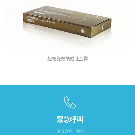
超級雙效樂威壯金鑽
緊急呼叫
0437071097